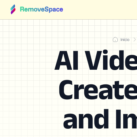
Início
AI Vid
Create
and I