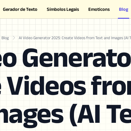
Gerador de Texto
Símbolos Legais
Emoticons
Blog
Blog
AI Video Generator 2025: Create Videos from Text and Images (AI 
eo Generato
 Videos fr
mages (AI Te