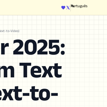
ENGINE
Text-to-Video)
r 2025:
om Text
xt-to-