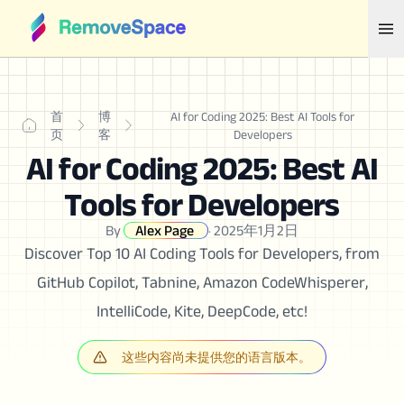
首
博
AI for Coding 2025: Best AI Tools for
页
客
Developers
AI for Coding 2025: Best AI
Tools for Developers
By
Alex Page
·
2025年1月2日
Discover Top 10 AI Coding Tools for Developers, from
GitHub Copilot, Tabnine, Amazon CodeWhisperer,
IntelliCode, Kite, DeepCode, etc!
这些内容尚未提供您的语言版本。