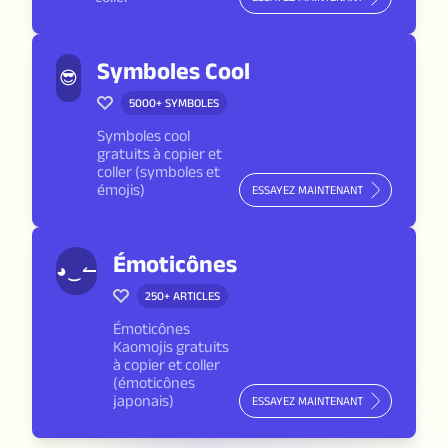
Symboles Cool
😎
5000+
SYMBOLES
Symboles cool
gratuits à copier et
coller (symboles et
émojis)
ESSAYEZ MAINTENANT
Émoticônes
◕‿↼
250+
ARTICLES
Émoticônes
Kaomojis gratuits
à copier et coller
(émoticônes
japonais)
ESSAYEZ MAINTENANT