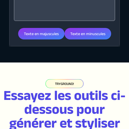
Texte en majuscules
Texte en minuscules
TRYGROUND!
Essayez les outils ci-
dessous pour
générer et styliser