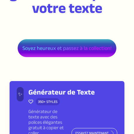
votre texte
Soyez heureux et passez à la collection!
Générateur de Texte
✨
350+
STYLES
Générateur de
texte avec des
polices élégantes
gratuit à copier et
coller
ESSAYEZ MAINTENANT