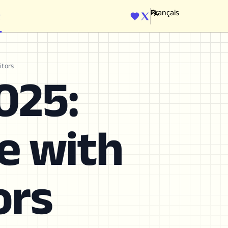
ENGINE
itors
025:
e with
ors