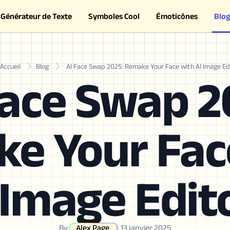
Générateur de Texte
Symboles Cool
Émoticônes
Blog
Accueil
Blog
AI Face Swap 2025: Remake Your Face with AI Image Ed
Face Swap 2
e Your Fac
 Image Edit
By
Alex Page
·
13 janvier 2025