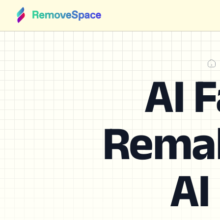
AI 
Remak
AI