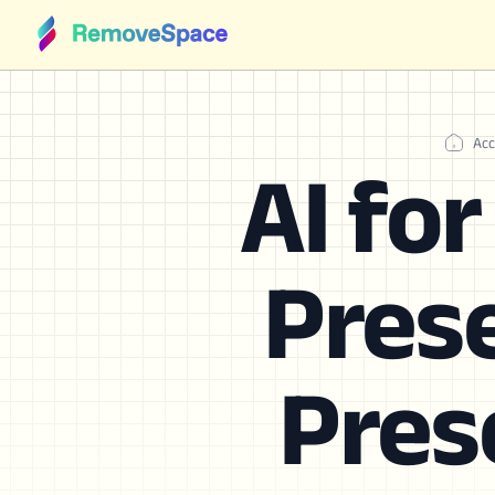
Acc
AI fo
Prese
Pres