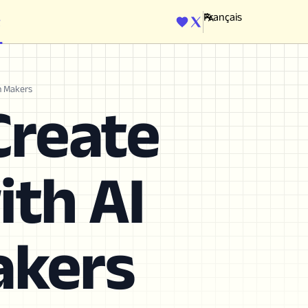
ENGINE
n Makers
Create
ith AI
akers