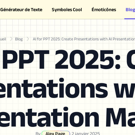
Générateur de Texte
Symboles Cool
Émoticônes
Blog
ueil
Blog
AI for PPT 2025: Create Presentations with AI Presentatio
r PPT 2025: 
ntations w
entation M
By
Alex Page
·
2 janvier 2025