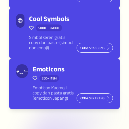
Cool Symbols
😎
5000+
SIMBOL
Simbol keren gratis
copy dan paste (simbol
dan emoji)
COBA SEKARANG
Emoticons
◕‿↼
250+
ITEM
Emoticon Kaomoji
copy dan paste gratis
(emoticon Jepang)
COBA SEKARANG