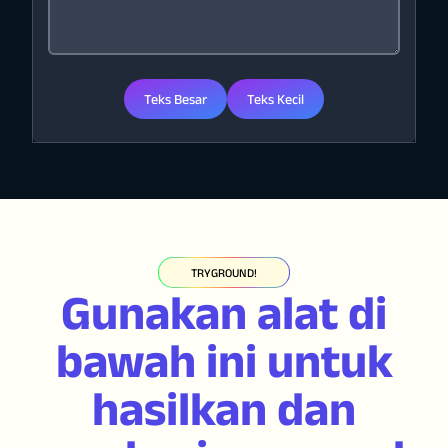
Teks Besar
Teks Kecil
TRYGROUND!
Gunakan alat di
bawah ini untuk
hasilkan dan