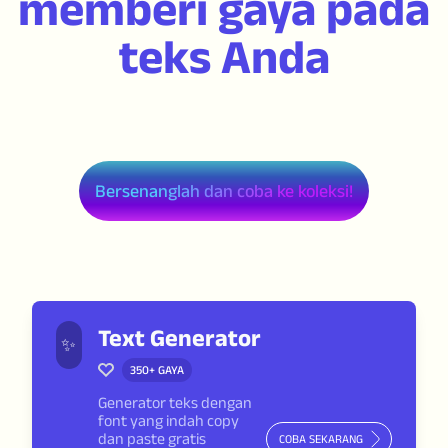
memberi gaya pada
teks Anda
Bersenanglah dan coba ke koleksi!
Text Generator
✨
350+
GAYA
Generator teks dengan
font yang indah copy
dan paste gratis
COBA SEKARANG