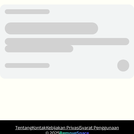
Tentang
Kontak
Kebijakan Privasi
Syarat Penggunaan
© 2025
RemoveSpace