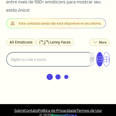
entre mais de 550+ emoticons para mostrar seu
estilo único!
Este conteúdo ainda não está disponível no seu idioma.
All Emoticons
( ͡° ͜ʖ ͡°) Lenny Faces
(✯◡✯) Cute
(╯°□°)╯︵ ┻━┻ Table Flip
¯\_(ツ)_/¯ Shrug
(◠‿◠)♡ Flirting
(ノಠ益ಠ)ノ Angry
ヽ༼ຈل͜ຈ༽ﾉ Dongers
ʕ•ᴥ•ʔ Bears
(｡•́︿•̀｡) Sad
(ﾐ^ᆽ^ﾐ) Cats
(•᷄⌓•᷅) Confused
(^‿^) Happy
(^_-) Winking
(ᵕ≀ ̠ᵕ ) Shy
(⇀_⇀) Disapproving
(¬_¬) Annoyed
(❀❛ᴗ❛) Blushing
ლ(•́•́ლ) Scared
(⊙_☉) Surprised
(♥‿♥) Love
Sobre
Contato
Política de Privacidade
Termos de Uso
ᄽ(☉_☉)ᄿ Spiders
(・へ・) Nervous
© 2025
RemoveSpace