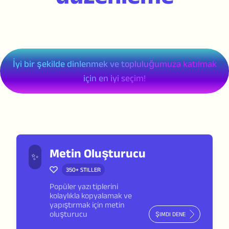
İyi bir şekilde dinlenmek ve topluluğumuza katılmak
için en iyi seçim!
Metin Oluşturucu
✨
350+
STILLER
Popüler yazı tiplerini
kolaylıkla kopyalamak ve
yapıştırmak için metin
oluşturucu
ŞIMDI DENE