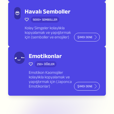
Havalı Semboller
😎
5000+
SEMBOLLER
Kolay Simgeler kolaylıkla
kopyalamak ve yapıştırmak
için (semboller ve emojiler)
ŞIMDI DENE
Emotikonlar
◕‿↼
250+
ÖĞELER
Emotikon Kaomojiler
kolaylıkla kopyalamak ve
yapıştırmak için (Japonca
Emotikonlar)
ŞIMDI DENE