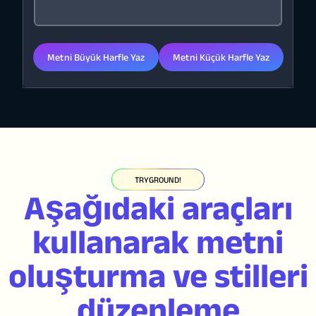
Metni Büyük Harfle Yaz
Metni Küçük Harfle Yaz
TRYGROUND!
Aşağıdaki araçları
kullanarak metni
oluşturma ve stilleri
düzenleme