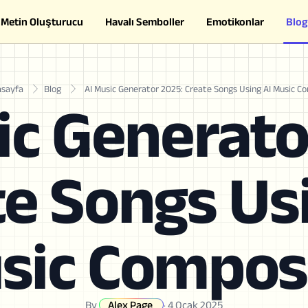
Metin Oluşturucu
Havalı Semboller
Emotikonlar
Blog
sayfa
Blog
AI Music Generator 2025: Create Songs Using AI Music C
ic Generato
e Songs Us
sic Compos
By
Alex Page
·
4 Ocak 2025