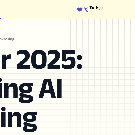
ENGINE
omposing
r 2025:
ing AI
ing