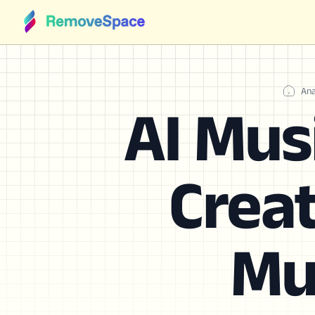
Ana
AI Mus
Creat
Mu