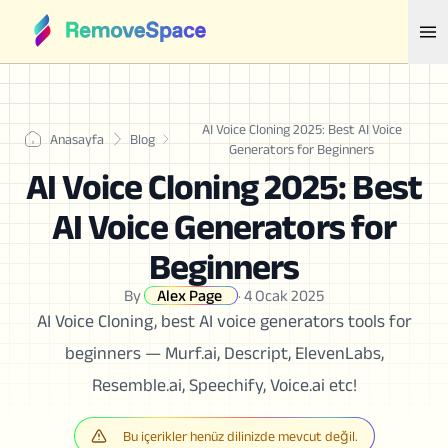
AI Voice Cloning 2025: Best AI Voice
Anasayfa
Blog
Generators for Beginners
AI Voice Cloning 2025: Best
AI Voice Generators for
Beginners
By
Alex Page
·
4 Ocak 2025
AI Voice Cloning, best AI voice generators tools for
beginners — Murf.ai, Descript, ElevenLabs,
Resemble.ai, Speechify, Voice.ai etc!
Bu içerikler henüz dilinizde mevcut değil.