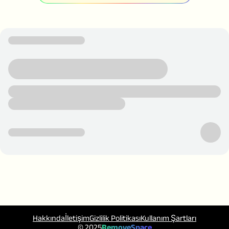
Hakkında
İletişim
Gizlilik Politikası
Kullanım Şartları
© 2025
RemoveSpace