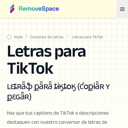
Inicio
Conversor de Letras
Letras para TikTok
Letras para
TikTok
ʟɛȶʀǟֆ քǟʀǟ ȶɨӄȶօӄ (ƈօքɨǟʀ ʏ
քɛɢǟʀ)
Haz que tus captions de TikTok o descripciones
destaquen con nuestro conversor de letras de