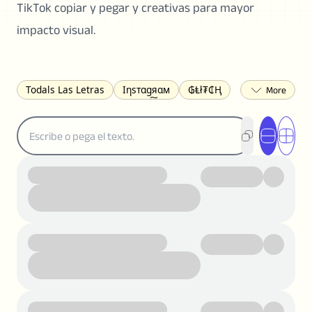
TikTok copiar y pegar y creativas para mayor
impacto visual.
Todals Las Letras
Ιηѕтαgяαм
₲Ⱡł₮₵Ⱨ
𝛣𝜃𝜂𝑖𝜏𝛼
𐌃𐌉𐌔𐌂Ꝋ𐌐𐌃
Z̺͐̐a̵͉̅͋̇l̝̙̎́g̬͖̣͉͛ͫͧͅoͣͦͮ͢͠
ᕔꗛꕷꞆዛꗛꞆĬᙅ
ጋቹጮዐክጎልርዐ
匚卄丨ᗪㄖ
ℇ🝍⍑☈⍲☊⌾
🅲ᖇ𝒆𝒆ק𝔂
ᴘᴇǫᴜᴇɴᴏ
𝐍𝐞𝐠𝐫𝐢𝐭𝐚
𝘐𝘵𝘢𝘭𝘪𝘤𝘰
S͟u͟b͟r͟a͟y͟a͟r͟
𝒞𝓊𝓇𝓈𝒾𝓋𝒶
T̶a̶c̶h̶a̶d̶o̶
Ǥᖇᗩᑎᗪᗴ
Ɐɼ ʁԍʌԍƨ
𝕋𝕨𝕚𝕥𝕥𝕖𝕣
ꛃꛅꛎ𖢧ꕷꛎꛤꛤ
ȶɨӄȶօӄ
𝙵𝚊𝚌𝚎𝚋𝚘𝚘𝚔
𝗧𝗵𝗿𝗲𝗮𝗱𝘀
Ⓑⓤⓡⓑⓤⓙⓐⓢ
🄲🅄🄰🄳🅁🄰🄳🄾