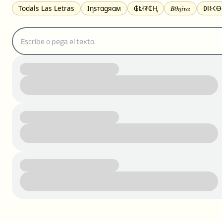
Todals Las Letras
Ιηѕтαgяαм
₲Ⱡł₮₵Ⱨ
𝛣𝜃𝜂𝑖𝜏𝛼
𐌃𐌉𐌔𐌂
S͟u͟b͟r͟a͟y͟a͟r͟
𝒞𝓊𝓇𝓈𝒾𝓋𝒶
T̶a̶c̶h̶a̶d̶o̶
Ǥᖇᗩᑎᗪᗴ
Ɐɼ ʁԍʌԍƨ