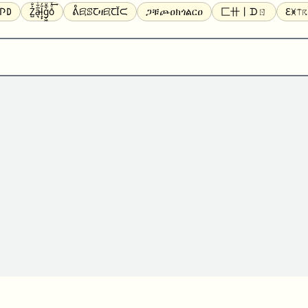
Ꝋ𐌐𐌃
Z̺͐̐a̵͉̅͋̇l̝̙̎́g̬͖̣͉͛ͫͧͅoͣͦͮ͢͠
ᕔꗛꕷꞆዛꗛꞆĬᙅ
ጋቹጮዐክጎልርዐ
匚卄丨ᗪㄖ
ℇ🝍⍑
𝕋𝕨𝕚𝕥𝕥𝕖𝕣
ꛃꛅꛎ𖢧ꕷꛎꛤꛤ
ȶɨӄȶօӄ
𝙵𝚊𝚌𝚎𝚋𝚘𝚘𝚔
𝗧𝗵𝗿𝗲𝗮𝗱𝘀