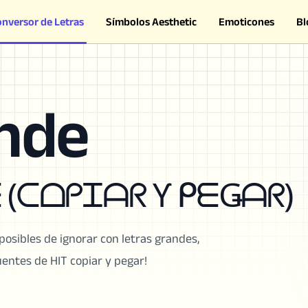
onversor de Letras
Símbolos Aesthetic
Emoticones
Bl
ande
(ᑕᗝᑭᏆᗩᖇ Ƴ ᑭᗴǤᗩᖇ)
osibles de ignorar con letras grandes,
uentes de HIT copiar y pegar!