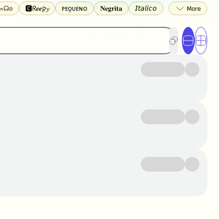
☈⍲☊⌾
🅲ᖇ𝒆𝒆ק𝔂
ᴘᴇǫᴜᴇɴᴏ
𝐍𝐞𝐠𝐫𝐢𝐭𝐚
𝘐𝘵𝘢𝘭𝘪𝘤𝘰
Ⓑⓤⓡⓑⓤⓙⓐⓢ
🄲🅄🄰🄳🅁🄰🄳🄾