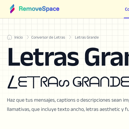
C
Inicio
Conversor de Letras
Letras Grande
Letras Gr
⎳ᗴ丅ᖇᗩᔕ Ǥᖇᗩᑎᗪᗴ 
Haz que tus mensajes, captions o descripciones sean imp
llamativas, que incluye texto ancho, letras aesthetic y f