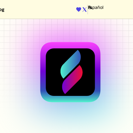
og
ENGINE