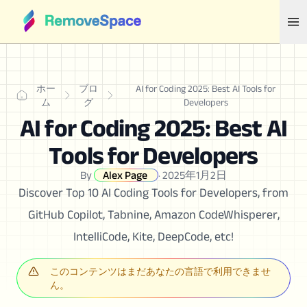
ホー
ブロ
AI for Coding 2025: Best AI Tools for
ム
グ
Developers
AI for Coding 2025: Best AI
Tools for Developers
By
Alex Page
·
2025年1月2日
Discover Top 10 AI Coding Tools for Developers, from
GitHub Copilot, Tabnine, Amazon CodeWhisperer,
IntelliCode, Kite, DeepCode, etc!
このコンテンツはまだあなたの言語で利用できませ
ん。