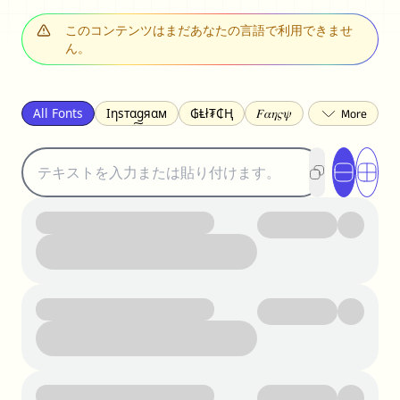
このコンテンツはまだあなたの言語で利用できませ
ん。
All Fonts
Ιηѕтαgяαм
₲Ⱡł₮₵Ⱨ
𝐹𝛼𝜂𝜍𝜓
𐌃𐌉𐌔𐌂Ꝋ𐌐𐌃
Z̺͐̐a̵͉̅͋̇l̝̙̎́g̬͖̣͉͛ͫͧͅoͣͦͮ͢͠
ꕷꞆ𐒦ԸĬꕷዛ
ርሁዪነቿጋ
匚ㄖㄖㄥ
⏙ℇ⟟☈⟄
🅲ᖇ𝒆𝒆ק𝔂
ꜱᴍᴀʟʟ
𝐁𝐨𝐥𝐝
𝘐𝘵𝘢𝘭𝘪𝘤
U͟n͟d͟e͟r͟l͟i͟n͟e͟
𝒞𝓊𝓇𝓈𝒾𝓋ℯ
S̶t̶r̶i̶k̶e̶t̶h̶r̶o̶u̶g̶h̶
ᗷᏆǤ
uʍoꓷ ǝpᴉsdꓵ
𝕋𝕨𝕚𝕥𝕥𝕖𝕣
ꛃꛅꛎ𖢧ꕷꛎꛤꛤ
ȶɨӄȶօӄ
𝙵𝚊𝚌𝚎𝚋𝚘𝚘𝚔
𝗧𝗵𝗿𝗲𝗮𝗱𝘀
Ⓑⓤⓑⓑⓛⓔⓢ
🅂🅀🅄🄰🅁🄴