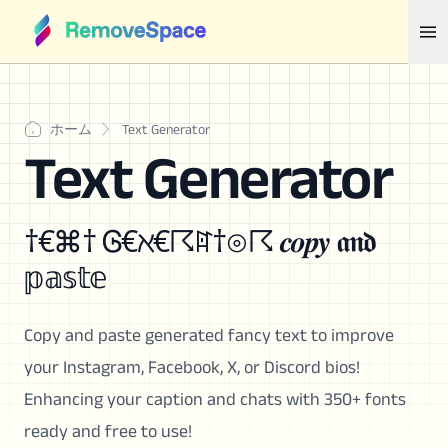
ホーム
Text Generator
Text Generator
†€⌘† Ꮆ€ℵ€☈ꍏ†⊙☈ 𝒄𝒐𝒑𝒚 𝖆𝖓𝖉
𝕡𝕒𝕤𝕥𝕖
Copy and paste generated fancy text to improve
your Instagram, Facebook, X, or Discord bios!
Enhancing your caption and chats with 350+ fonts
ready and free to use!