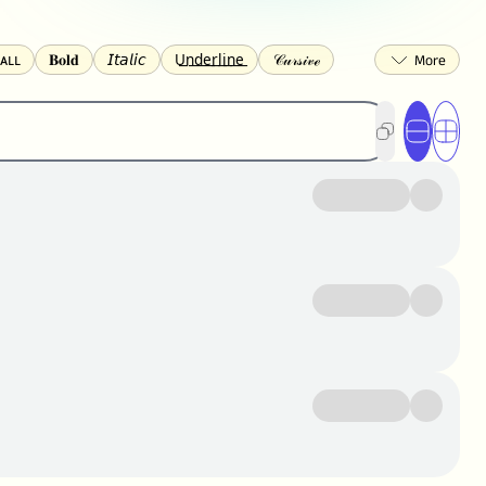
ᴀʟʟ
𝐁𝐨𝐥𝐝
𝘐𝘵𝘢𝘭𝘪𝘤
U͟n͟d͟e͟r͟l͟i͟n͟e͟
𝒞𝓊𝓇𝓈𝒾𝓋ℯ
🅂🅀🅄🄰🅁🄴