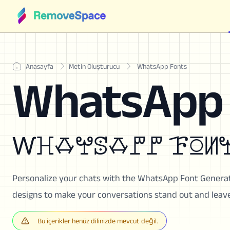
Anasayfa
Metin Oluşturucu
WhatsApp Fonts
WhatsApp 
Ⱳꖾꗇꖡꕷꗇꘝꘝ ꘘꗞꖦꖡꕷ
Personalize your chats with the WhatsApp Font Generat
designs to make your conversations stand out and leave
Bu içerikler henüz dilinizde mevcut değil.