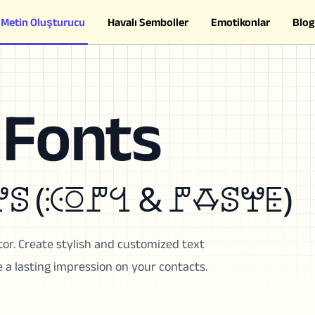
Metin Oluşturucu
Havalı Semboller
Emotikonlar
Blog
Fonts
 (ꖀꗞꘝꔇ & ꘝꗇꕷꖡꗍ)
or. Create stylish and customized text
 a lasting impression on your contacts.