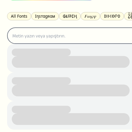
All Fonts
Ιηѕтαgяαм
₲Ⱡł₮₵Ⱨ
𝐹𝛼𝜂𝜍𝜓
𐌃𐌉𐌔𐌂Ꝋ𐌐𐌃
Z̺͐̐a̵͉̅͋̇l
S̶t̶r̶i̶k̶e̶t̶h̶r̶o̶u̶g̶h̶
ᗷᏆǤ
uʍoꓷ ǝpᴉsdꓵ
𝕋𝕨𝕚𝕥𝕥𝕖𝕣
ꛃꛅꛎ𖢧