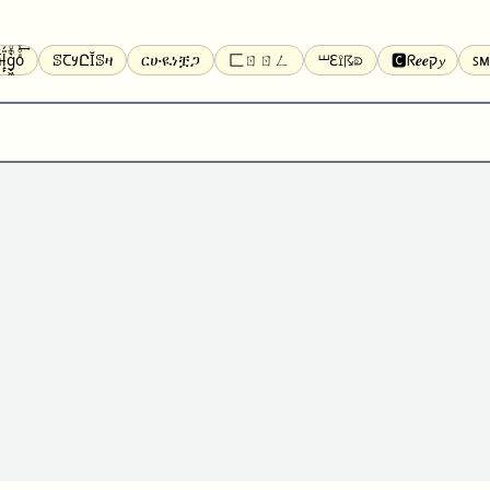
̝̙̎́g̬͖̣͉͛ͫͧͅoͣͦͮ͢͠
ꕷꞆ𐒦ԸĬꕷዛ
ርሁዪነቿጋ
匚ㄖㄖㄥ
⏙ℇ⟟☈⟄
🅲ᖇ𝒆𝒆ק𝔂
ꜱᴍ
ꕷꛎꛤꛤ
ȶɨӄȶօӄ
𝙵𝚊𝚌𝚎𝚋𝚘𝚘𝚔
𝗧𝗵𝗿𝗲𝗮𝗱𝘀
Ⓑⓤⓑⓑⓛⓔⓢ