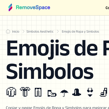
C
Inicio
Símbolos Aesthetic
Emojis de Ropa y Simbolos
Emojis de 
Simbolos
🧥 👘 👖 🥾 ☂️ 🎩 👙 
Copiar y pegar Emojis de Ropa y Simbolos para mejorar el