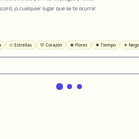
scord, ¡o cualquier lugar que se te ocurra!
a
✩ Estrellas
♡ Corazón
❀ Flores
❅ Tiempo
✈ Nego
 Adjunto
㋡ Sonrientes
ㄆ Bopomofo
⺶ Chinos
ʑ Fonétic
╝ Esquinas
ā Pinyin
䷁ Líneas
♫ Musica y Juegos
◎ 
Manos
⚤ Personas
✓ Marca de Verificación
일 Coreano