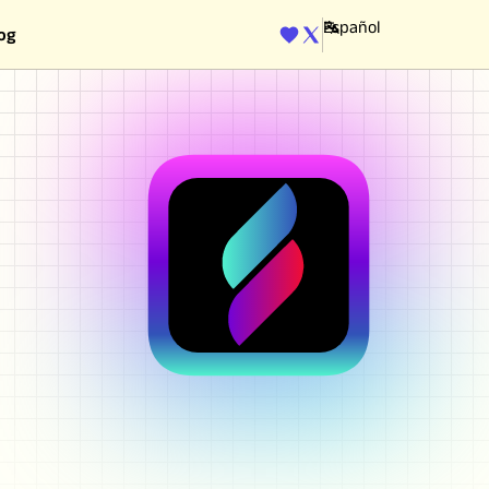
og
ENGINE