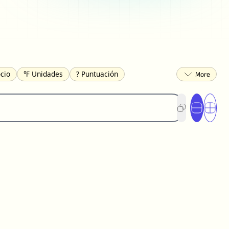
cio
℉ Unidades
? Puntuación
o
Ω Griego
❏ Cuadrícula
⟪ Paréntesis
Círculos
⟁ Triangulos
🏴‍☠️ Banderas