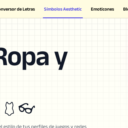
onversor de Letras
Símbolos Aesthetic
Emoticones
Bl
Ropa y
 🩱 👓
 estilo de tus perfiles de juegos y redes