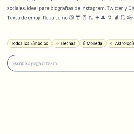
sociales. Ideal para biografías de Instagram, Twitter y Di
Texto de emoji ️ Ropa como 🧥 👘 👖 🥾 ☂️ 🎩 👙 🧦 🩱 👓
Todos los Símbolos
➩ Flechas
₿ Moneda
☾ Astrologí
÷ Matemáticas
⅔ Números
𝓐 Latín
オ Japonés
🈫
✄ Dingbats
⌘ Técnico
≟ Comparaciones
🜟 Alquimia
☂️ Ropa
🍴 Comida
㋿ Cuadrado
👻 Halloween
✌︎ 