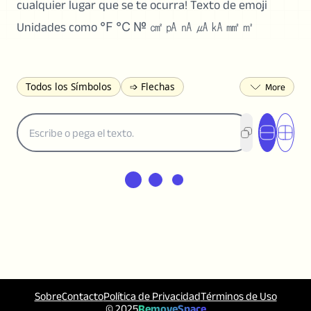
cualquier lugar que se te ocurra! Texto de emoji
Unidades como ℉ ℃ № ㎠ ㎀ ㎁ ㎂ ㎄ ㎟ ㎡
Todos los Símbolos
➩ Flechas
₿ Moneda
☾ Astrología
✩ Estrellas
♡ Corazón
❀ Flores
❅ Tiempo
✈ Negocio
℉ Unidades
? Puntuación
÷ Matemáticas
⅔ Números
𝓐 Latín
オ Japonés
🈫 Adjunto
㋡ Sonrientes
ㄆ Bopomofo
⺶ Chinos
ʑ Fonético
Ω Griego
❏ Cuadrícula
⟪ Paréntesis
✄ Dingbats
⌘ Técnico
≟ Comparaciones
🜟 Alquimia
╝ Esquinas
ā Pinyin
䷁ Líneas
Sobre
Contacto
Política de Privacidad
Términos de Uso
♫ Musica y Juegos
◎ Círculos
© 2025
RemoveSpace