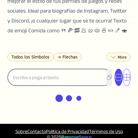
mejorar el estilo de tus perfiles de juegos y redes
sociales. Ideal para biografías de Instagram, Twitter
y Discord, ¡o cualquier lugar que se te ocurra! Texto
de emoji Comida como 🍴 🍕 🥓 🥟 🥨 🥧 🍜 🍬 🍤 🍣
Todos los Símbolos
➩ Flechas
₿ Moneda
☾ Astrología
✩ Estrellas
♡ Corazón
❀ Flores
❅ Tiempo
✈ Negocio
℉ Unidades
? Puntuación
÷ Matemáticas
⅔ Números
𝓐 Latín
オ Japonés
🈫 Adjunto
㋡ Sonrientes
ㄆ Bopomofo
⺶ Chinos
ʑ Fonético
Ω Griego
❏ Cuadrícula
⟪ Paréntesis
✄ Dingbats
⌘ Técnico
Sobre
Contacto
Política de Privacidad
Términos de Uso
≟ Comparaciones
🜟 Alquimia
© 2025
RemoveSpace