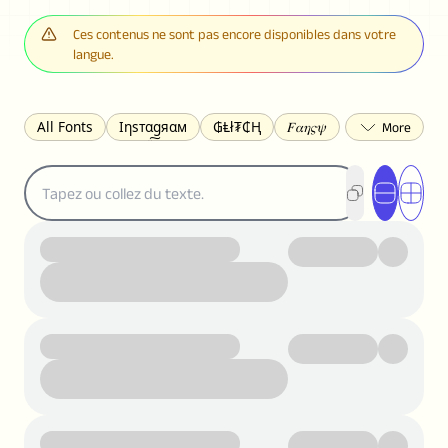
Ces contenus ne sont pas encore disponibles dans votre
langue.
All Fonts
Ιηѕтαgяαм
₲Ⱡł₮₵Ⱨ
𝐹𝛼𝜂𝜍𝜓
𐌃𐌉𐌔𐌂Ꝋ𐌐𐌃
Z̺͐̐a̵͉̅͋̇l̝̙̎́g̬͖̣͉͛ͫͧͅoͣͦͮ͢͠
ꕷꞆ𐒦ԸĬꕷዛ
ርሁዪነቿጋ
匚ㄖㄖㄥ
⏙ℇ⟟☈⟄
🅲ᖇ𝒆𝒆ק𝔂
ꜱᴍᴀʟʟ
𝐁𝐨𝐥𝐝
𝘐𝘵𝘢𝘭𝘪𝘤
U͟n͟d͟e͟r͟l͟i͟n͟e͟
𝒞𝓊𝓇𝓈𝒾𝓋ℯ
S̶t̶r̶i̶k̶e̶t̶h̶r̶o̶u̶g̶h̶
ᗷᏆǤ
uʍoꓷ ǝpᴉsdꓵ
𝕋𝕨𝕚𝕥𝕥𝕖𝕣
ꛃꛅꛎ𖢧ꕷꛎꛤꛤ
ȶɨӄȶօӄ
𝙵𝚊𝚌𝚎𝚋𝚘𝚘𝚔
𝗧𝗵𝗿𝗲𝗮𝗱𝘀
Ⓑⓤⓑⓑⓛⓔⓢ
🅂🅀🅄🄰🅁🄴