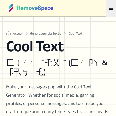
Accueil
Générateur de Texte
Cool Text
Cool Text
匚ㄖㄖㄥ ㄒ乇乂ㄒ (匚ㄖ卩ㄚ &
卩卂丂ㄒ乇)
Make your messages pop with the Cool Text
Generator! Whether for social media, gaming
profiles, or personal messages, this tool helps you
craft unique and trendy text styles that turn heads.