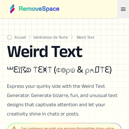
Accueil
Générateur de Texte
Weird Text
Weird Text
⏙ℇ⟟☈⟄ ⍑ℇ🝍⍑ (⍧⌾⍴⍦ & ⍴⍲⎎⍑ℇ)
Express your quirky side with the Weird Text
Generator. Generate bizarre, fun, and unusual text
designs that captivate attention and let your
creativity shine in chats or posts.
Ces contenus ne sont pas encore disponibles dans votre