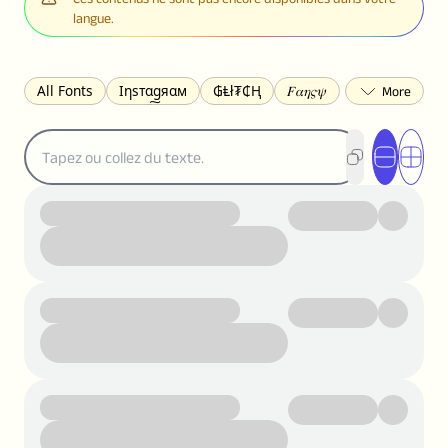
langue.
All Fonts
Ιηѕтαgяαм
₲Ⱡł₮₵Ⱨ
𝐹𝛼𝜂𝜍𝜓
𐌃𐌉𐌔𐌂Ꝋ𐌐𐌃
Z̺͐̐a̵͉̅͋̇l̝̙̎́g̬͖̣͉͛ͫͧͅoͣͦͮ͢͠
ꕷꞆ𐒦ԸĬꕷዛ
ርሁዪነቿጋ
匚ㄖㄖㄥ
⏙ℇ⟟☈⟄
🅲ᖇ𝒆𝒆ק𝔂
ꜱᴍᴀʟʟ
𝐁𝐨𝐥𝐝
𝘐𝘵𝘢𝘭𝘪𝘤
U͟n͟d͟e͟r͟l͟i͟n͟e͟
𝒞𝓊𝓇𝓈𝒾𝓋ℯ
S̶t̶r̶i̶k̶e̶t̶h̶r̶o̶u̶g̶h̶
ᗷᏆǤ
uʍoꓷ ǝpᴉsdꓵ
𝕋𝕨𝕚𝕥𝕥𝕖𝕣
ꛃꛅꛎ𖢧ꕷꛎꛤꛤ
ȶɨӄȶօӄ
𝙵𝚊𝚌𝚎𝚋𝚘𝚘𝚔
𝗧𝗵𝗿𝗲𝗮𝗱𝘀
Ⓑⓤⓑⓑⓛⓔⓢ
🅂🅀🅄🄰🅁🄴