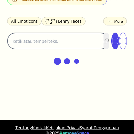
All Emoticons
( ͡° ͜ʖ ͡°) Lenny Faces
(✯◡✯) Cute
(╯°□°)╯︵ ┻━┻ Table Flip
¯\_(ツ)_/¯ Shrug
(◠‿◠)♡ Flirting
(ノಠ益ಠ)ノ Angry
ヽ༼ຈل͜ຈ༽ﾉ Dongers
ʕ•ᴥ•ʔ Bears
(｡•́︿•̀｡) Sad
(ﾐ^ᆽ^ﾐ) Cats
(•᷄⌓•᷅) Confused
(^‿^) Happy
(^_-) Winking
(ᵕ≀ ̠ᵕ ) Shy
(⇀_⇀) Disapproving
(¬_¬) Annoyed
(❀❛ᴗ❛) Blushing
ლ(•́•́ლ) Scared
(⊙_☉) Surprised
(♥‿♥) Love
ᄽ(☉_☉)ᄿ Spiders
(・へ・) Nervous
(╯︵╰,) Depressed
(*^.^)つ♨ Eating
٩(^ᴗ^)۶ Excited
(〃∇〃) Embarrassed
Tentang
Kontak
Kebijakan Privasi
Syarat Penggunaan
︻デ═一 Guns
ଘ(੭ˊ꒳ˋ)੭✩ Angels
© 2025
RemoveSpace