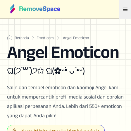
Beranda
Emoticons
Angel Emoticon
Angel Emoticon
ଘ(੭ˊ꒳ˋ)੭✩ ଘ(✿˵•́ ᴗ •̀˵)
Salin dan tempel emoticon dan kaomoji Angel kami
untuk mempercantik profil media sosial dan obrolan
aplikasi perpesanan Anda. Lebih dari 550+ emoticon
yang dapat Anda pilih!
Konten ini belum tersedia dalam bahasa Anda.