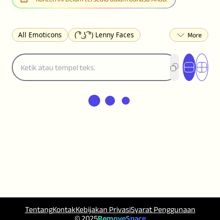
All Emoticons
( ͡° ͜ʖ ͡°) Lenny Faces
(✯◡✯) Cute
(╯°□°)╯︵ ┻━┻ Table Flip
¯\_(ツ)_/¯ Shrug
(◠‿◠)♡ Flirting
(ノಠ益ಠ)ノ Angry
ヽ༼ຈل͜ຈ༽ﾉ Dongers
ʕ•ᴥ•ʔ Bears
(｡•́︿•̀｡) Sad
(ﾐ^ᆽ^ﾐ) Cats
(•᷄⌓•᷅) Confused
(^‿^) Happy
(^_-) Winking
(ᵕ≀ ̠ᵕ ) Shy
(⇀_⇀) Disapproving
(¬_¬) Annoyed
(❀❛ᴗ❛) Blushing
ლ(•́•́ლ) Scared
(⊙_☉) Surprised
(♥‿♥) Love
ᄽ(☉_☉)ᄿ Spiders
(・へ・) Nervous
(╯︵╰,) Depressed
(*^.^)つ♨ Eating
٩(^ᴗ^)۶ Excited
(〃∇〃) Embarrassed
Tentang
Kontak
Kebijakan Privasi
Syarat Penggunaan
︻デ═一 Guns
ଘ(੭ˊ꒳ˋ)੭✩ Angels
© 2025
RemoveSpace