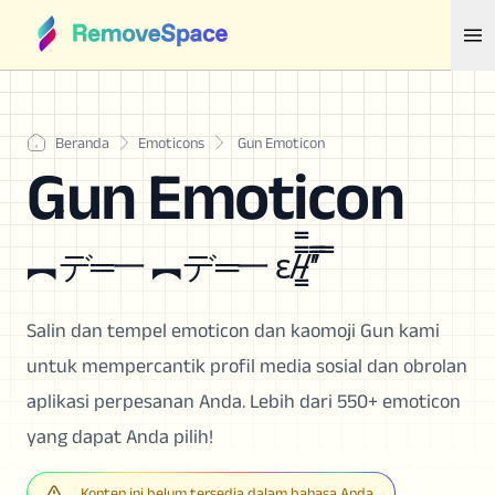
Beranda
Emoticons
Gun Emoticon
Gun Emoticon
︻デ═一 ︻デ═一 ε/̵͇̿̿/’̿’̿ ̿
Salin dan tempel emoticon dan kaomoji Gun kami
untuk mempercantik profil media sosial dan obrolan
aplikasi perpesanan Anda. Lebih dari 550+ emoticon
yang dapat Anda pilih!
Konten ini belum tersedia dalam bahasa Anda.