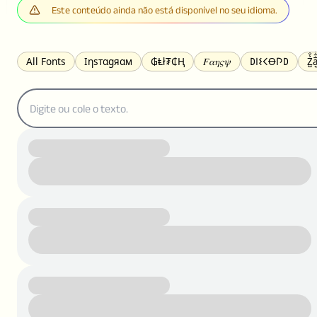
Este conteúdo ainda não está disponível no seu idioma.
All Fonts
Ιηѕтαgяαм
₲Ⱡł₮₵Ⱨ
𝐹𝛼𝜂𝜍𝜓
𐌃𐌉𐌔𐌂Ꝋ𐌐𐌃
Z̺͐̐a̵͉̅͋̇l
S̶t̶r̶i̶k̶e̶t̶h̶r̶o̶u̶g̶h̶
ᗷᏆǤ
uʍoꓷ ǝpᴉsdꓵ
𝕋𝕨𝕚𝕥𝕥𝕖𝕣
ꛃꛅꛎ𖢧