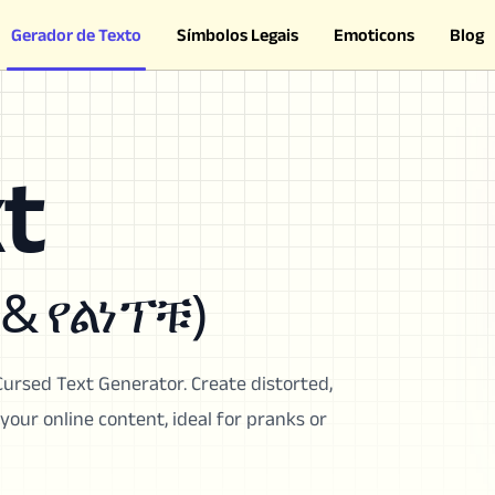
Gerador de Texto
Símbolos Legais
Emoticons
Blog
t
& የልነፕቹ)
Cursed Text Generator. Create distorted,
your online content, ideal for pranks or