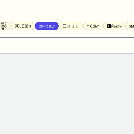
̝̙̎́g̬͖̣͉͛ͫͧͅoͣͦͮ͢͠
ꕷꞆ𐒦ԸĬꕷዛ
ርሁዪነቿጋ
匚ㄖㄖㄥ
⏙ℇ⟟☈⟄
🅲ᖇ𝒆𝒆ק𝔂
ꜱᴍ
ꕷꛎꛤꛤ
ȶɨӄȶօӄ
𝙵𝚊𝚌𝚎𝚋𝚘𝚘𝚔
𝗧𝗵𝗿𝗲𝗮𝗱𝘀
Ⓑⓤⓑⓑⓛⓔⓢ