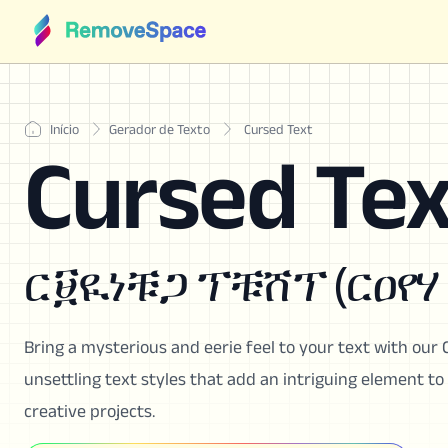
Início
Gerador de Texto
Cursed Text
Cursed Tex
ር፱ዪነቹጋ ፕቹሸፕ (ርዐየሃ 
Bring a mysterious and eerie feel to your text with our 
unsettling text styles that add an intriguing element to 
creative projects.