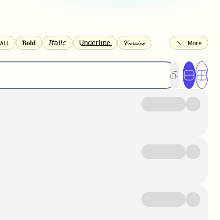
ᴀʟʟ
𝐁𝐨𝐥𝐝
𝘐𝘵𝘢𝘭𝘪𝘤
U͟n͟d͟e͟r͟l͟i͟n͟e͟
𝒞𝓊𝓇𝓈𝒾𝓋ℯ
🅂🅀🅄🄰🅁🄴