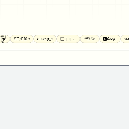
̝̙̎́g̬͖̣͉͛ͫͧͅoͣͦͮ͢͠
ꕷꞆ𐒦ԸĬꕷዛ
ርሁዪነቿጋ
匚ㄖㄖㄥ
⏙ℇ⟟☈⟄
🅲ᖇ𝒆𝒆ק𝔂
ꜱᴍ
ꕷꛎꛤꛤ
ȶɨӄȶօӄ
𝙵𝚊𝚌𝚎𝚋𝚘𝚘𝚔
𝗧𝗵𝗿𝗲𝗮𝗱𝘀
Ⓑⓤⓑⓑⓛⓔⓢ