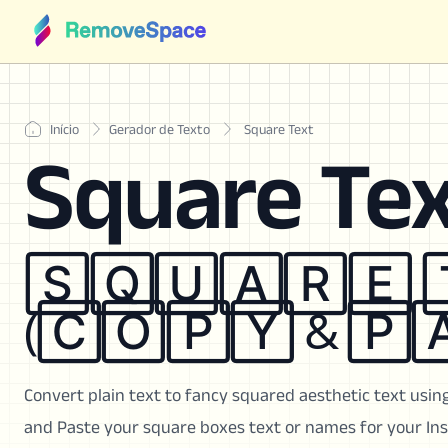
Início
Gerador de Texto
Square Text
Square Te
🅂🅀🅄🄰🅁🄴 
(🄲🄾🄿🅈 & 🄿
Convert plain text to fancy squared aesthetic text usi
and Paste your square boxes text or names for your Ins