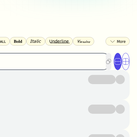
ᴀʟʟ
𝐁𝐨𝐥𝐝
𝘐𝘵𝘢𝘭𝘪𝘤
U͟n͟d͟e͟r͟l͟i͟n͟e͟
𝒞𝓊𝓇𝓈𝒾𝓋ℯ
🅂🅀🅄🄰🅁🄴