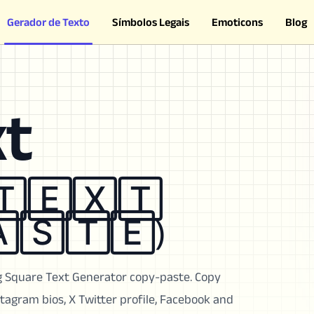
Gerador de Texto
Símbolos Legais
Emoticons
Blog
xt
🅃🄴🅇🅃
🄰🅂🅃🄴)
ng Square Text Generator copy-paste. Copy
tagram bios, X Twitter profile, Facebook and