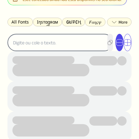
All Fonts
Ιηѕтαgяαм
₲Ⱡł₮₵Ⱨ
𝐹𝛼𝜂𝜍𝜓
𐌃𐌉𐌔𐌂Ꝋ𐌐𐌃
Z̺͐̐a̵͉̅͋̇l̝̙̎́g̬͖̣͉͛ͫͧͅoͣͦͮ͢͠
ꕷꞆ𐒦ԸĬꕷዛ
ርሁዪነቿጋ
匚ㄖㄖㄥ
⏙ℇ⟟☈⟄
🅲ᖇ𝒆𝒆ק𝔂
ꜱᴍᴀʟʟ
𝐁𝐨𝐥𝐝
𝘐𝘵𝘢𝘭𝘪𝘤
U͟n͟d͟e͟r͟l͟i͟n͟e͟
𝒞𝓊𝓇𝓈𝒾𝓋ℯ
S̶t̶r̶i̶k̶e̶t̶h̶r̶o̶u̶g̶h̶
ᗷᏆǤ
uʍoꓷ ǝpᴉsdꓵ
𝕋𝕨𝕚𝕥𝕥𝕖𝕣
ꛃꛅꛎ𖢧ꕷꛎꛤꛤ
ȶɨӄȶօӄ
𝙵𝚊𝚌𝚎𝚋𝚘𝚘𝚔
𝗧𝗵𝗿𝗲𝗮𝗱𝘀
Ⓑⓤⓑⓑⓛⓔⓢ
🅂🅀🅄🄰🅁🄴