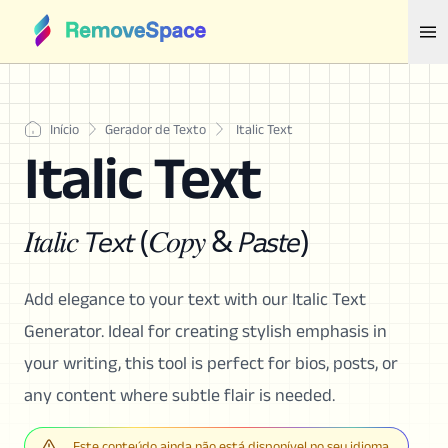
Início
Gerador de Texto
Italic Text
Italic Text
𝐼𝑡𝑎𝑙𝑖𝑐 𝘛𝘦𝘹𝘵 (𝐶𝑜𝑝𝑦 & 𝘗𝘢𝘴𝘵𝘦)
Add elegance to your text with our Italic Text
Generator. Ideal for creating stylish emphasis in
your writing, this tool is perfect for bios, posts, or
any content where subtle flair is needed.
Este conteúdo ainda não está disponível no seu idioma.