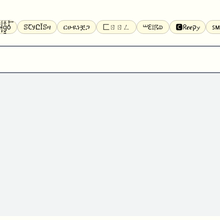
̝̙̎́g̬͖̣͉͛ͫͧͅoͣͦͮ͢͠
ꕷꞆ𐒦ԸĬꕷዛ
ርሁዪነቿጋ
匚ㄖㄖㄥ
⏙ℇ⟟☈⟄
🅲ᖇ𝒆𝒆ק𝔂
ꜱᴍ
ꕷꛎꛤꛤ
ȶɨӄȶօӄ
𝙵𝚊𝚌𝚎𝚋𝚘𝚘𝚔
𝗧𝗵𝗿𝗲𝗮𝗱𝘀
Ⓑⓤⓑⓑⓛⓔⓢ