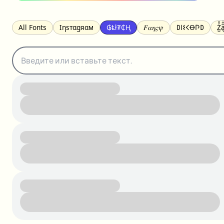
All Fonts
Ιηѕтαgяαм
₲Ⱡł₮₵Ⱨ
𝐹𝛼𝜂𝜍𝜓
𐌃𐌉𐌔𐌂Ꝋ𐌐𐌃
Z̺͐̐a̵͉̅͋̇l
S̶t̶r̶i̶k̶e̶t̶h̶r̶o̶u̶g̶h̶
ᗷᏆǤ
uʍoꓷ ǝpᴉsdꓵ
𝕋𝕨𝕚𝕥𝕥𝕖𝕣
ꛃꛅꛎ𖢧