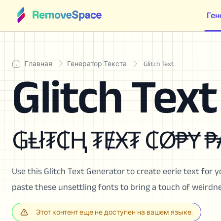
Ген
Главная
Генератор Текста
Glitch Text
Glitch Text
₲Ⱡł₮₵Ⱨ ₮ɆӾ₮ ₵Ø₱Ɏ ₱
Use this Glitch Text Generator to create eerie text for y
paste these unsettling fonts to bring a touch of weirdn
Этот контент еще не доступен на вашем языке.