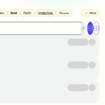
ᴀʟʟ
𝐁𝐨𝐥𝐝
𝘐𝘵𝘢𝘭𝘪𝘤
U͟n͟d͟e͟r͟l͟i͟n͟e͟
𝒞𝓊𝓇𝓈𝒾𝓋ℯ
🅂🅀🅄🄰🅁🄴