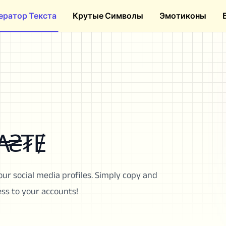
ератор Текста
Крутые Символы
Эмотиконы
₳₴₮Ɇ
our social media profiles. Simply copy and
ess to your accounts!