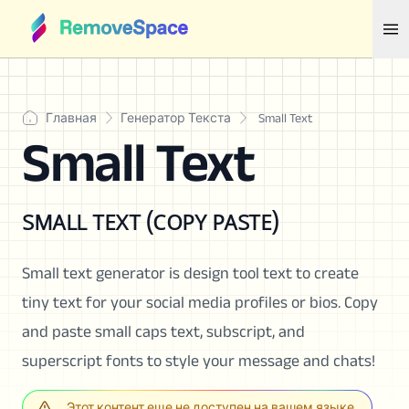
Главная
Генератор Текста
Small Text
Small Text
sᴍᴀʟʟ ᴛᴇxᴛ (ᴄᴏᴘʏ ᴘᴀsᴛᴇ)
Small text generator is design tool text to create
tiny text for your social media profiles or bios. Copy
and paste small caps text, subscript, and
superscript fonts to style your message and chats!
Этот контент еще не доступен на вашем языке.