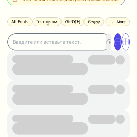
All Fonts
Ιηѕтαgяαм
₲Ⱡł₮₵Ⱨ
𝐹𝛼𝜂𝜍𝜓
𐌃𐌉𐌔𐌂Ꝋ𐌐𐌃
Z̺͐̐a̵͉̅͋̇l̝̙̎́g̬͖̣͉͛ͫͧͅoͣͦͮ͢͠
ꕷꞆ𐒦ԸĬꕷዛ
ርሁዪነቿጋ
匚ㄖㄖㄥ
⏙ℇ⟟☈⟄
🅲ᖇ𝒆𝒆ק𝔂
ꜱᴍᴀʟʟ
𝐁𝐨𝐥𝐝
𝘐𝘵𝘢𝘭𝘪𝘤
U͟n͟d͟e͟r͟l͟i͟n͟e͟
𝒞𝓊𝓇𝓈𝒾𝓋ℯ
S̶t̶r̶i̶k̶e̶t̶h̶r̶o̶u̶g̶h̶
ᗷᏆǤ
uʍoꓷ ǝpᴉsdꓵ
𝕋𝕨𝕚𝕥𝕥𝕖𝕣
ꛃꛅꛎ𖢧ꕷꛎꛤꛤ
ȶɨӄȶօӄ
𝙵𝚊𝚌𝚎𝚋𝚘𝚘𝚔
𝗧𝗵𝗿𝗲𝗮𝗱𝘀
Ⓑⓤⓑⓑⓛⓔⓢ
🅂🅀🅄🄰🅁🄴