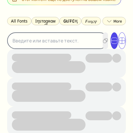
All Fonts
Ιηѕтαgяαм
₲Ⱡł₮₵Ⱨ
𝐹𝛼𝜂𝜍𝜓
𐌃𐌉𐌔𐌂Ꝋ𐌐𐌃
Z̺͐̐a̵͉̅͋̇l̝̙̎́g̬͖̣͉͛ͫͧͅoͣͦͮ͢͠
ꕷꞆ𐒦ԸĬꕷዛ
ርሁዪነቿጋ
匚ㄖㄖㄥ
⏙ℇ⟟☈⟄
🅲ᖇ𝒆𝒆ק𝔂
ꜱᴍᴀʟʟ
𝐁𝐨𝐥𝐝
𝘐𝘵𝘢𝘭𝘪𝘤
U͟n͟d͟e͟r͟l͟i͟n͟e͟
𝒞𝓊𝓇𝓈𝒾𝓋ℯ
S̶t̶r̶i̶k̶e̶t̶h̶r̶o̶u̶g̶h̶
ᗷᏆǤ
uʍoꓷ ǝpᴉsdꓵ
𝕋𝕨𝕚𝕥𝕥𝕖𝕣
ꛃꛅꛎ𖢧ꕷꛎꛤꛤ
ȶɨӄȶօӄ
𝙵𝚊𝚌𝚎𝚋𝚘𝚘𝚔
𝗧𝗵𝗿𝗲𝗮𝗱𝘀
Ⓑⓤⓑⓑⓛⓔⓢ
🅂🅀🅄🄰🅁🄴