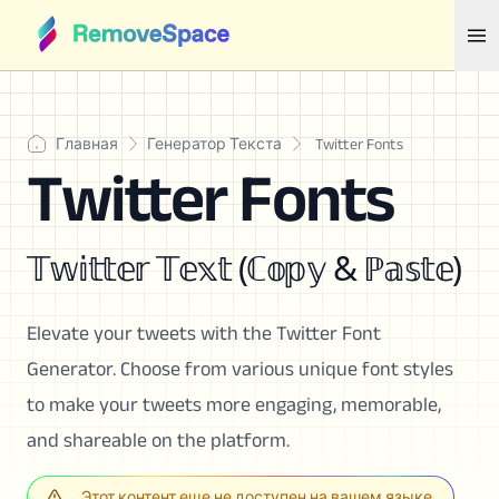
Главная
Генератор Текста
Twitter Fonts
Twitter Fonts
𝕋𝕨𝕚𝕥𝕥𝕖𝕣 𝕋𝕖𝕩𝕥 (ℂ𝕠𝕡𝕪 & ℙ𝕒𝕤𝕥𝕖)
Elevate your tweets with the Twitter Font
Generator. Choose from various unique font styles
to make your tweets more engaging, memorable,
and shareable on the platform.
Этот контент еще не доступен на вашем языке.