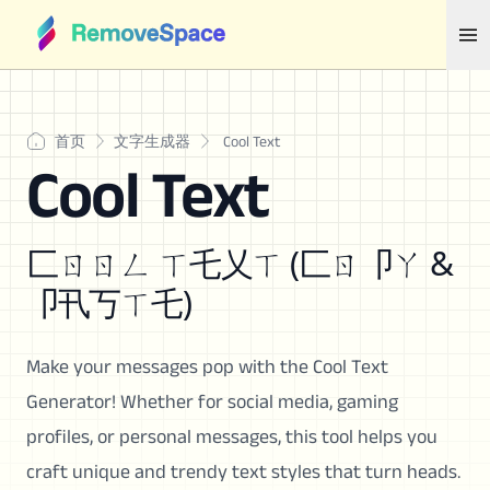
首页
文字生成器
Cool Text
Cool Text
匚ㄖㄖㄥ ㄒ乇乂ㄒ (匚ㄖ卩ㄚ &
卩卂丂ㄒ乇)
Make your messages pop with the Cool Text
Generator! Whether for social media, gaming
profiles, or personal messages, this tool helps you
craft unique and trendy text styles that turn heads.