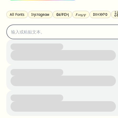
All Fonts
Ιηѕтαgяαм
₲Ⱡł₮₵Ⱨ
𝐹𝛼𝜂𝜍𝜓
𐌃𐌉𐌔𐌂Ꝋ𐌐𐌃
Z̺͐̐a̵͉̅͋̇l
S̶t̶r̶i̶k̶e̶t̶h̶r̶o̶u̶g̶h̶
ᗷᏆǤ
uʍoꓷ ǝpᴉsdꓵ
𝕋𝕨𝕚𝕥𝕥𝕖𝕣
ꛃꛅꛎ𖢧