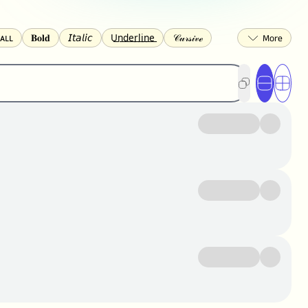
ᴀʟʟ
𝐁𝐨𝐥𝐝
𝘐𝘵𝘢𝘭𝘪𝘤
U͟n͟d͟e͟r͟l͟i͟n͟e͟
𝒞𝓊𝓇𝓈𝒾𝓋ℯ
🅂🅀🅄🄰🅁🄴