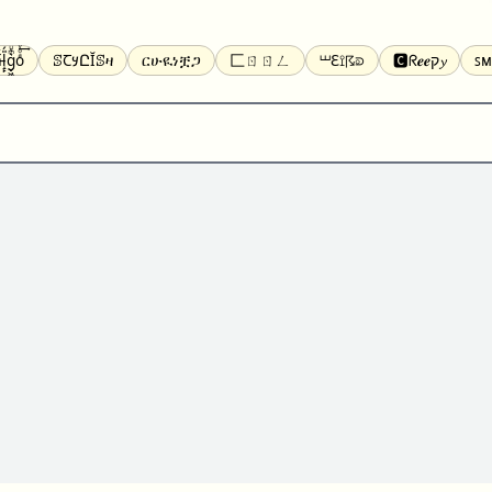
̝̙̎́g̬͖̣͉͛ͫͧͅoͣͦͮ͢͠
ꕷꞆ𐒦ԸĬꕷዛ
ርሁዪነቿጋ
匚ㄖㄖㄥ
⏙ℇ⟟☈⟄
🅲ᖇ𝒆𝒆ק𝔂
ꜱᴍ
ꕷꛎꛤꛤ
ȶɨӄȶօӄ
𝙵𝚊𝚌𝚎𝚋𝚘𝚘𝚔
𝗧𝗵𝗿𝗲𝗮𝗱𝘀
Ⓑⓤⓑⓑⓛⓔⓢ