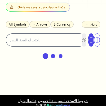
هذه المحتويات غير متوفرة بعد بلغتك.
All Symbols
➩ Arrows
₿ Currency
☽ Astrology
✩ Stars
♡ Hearts
❀ Flowers
❅ Weather
✈ Business
℉ Units
⁈ Punctuation
Σ Math
⓽ Numbers
𝓐 Latin
オ Japanese
🈫 Enclosed
㋡ Smileys
ㄆ Bopomofo
⺶ Chinese
ʑ Phonetic
Ω Greek
❏ Squares
⟪ Brackets
✄ Dingbats
⌘ Technical
≟ Comparisons
🜟 Alchemy
╝ Corners
ā Pinyin
䷁ Lines
♫ Music and Games
◎ Circles
⟁ Triangles
🏁 Flags
☂️ Clothing
شروط الاستخدام
سياسة الخصوصية
اتصال
حول
🍴 Food
㋿ Square
👻 Halloween
© 2025
RemoveSpace