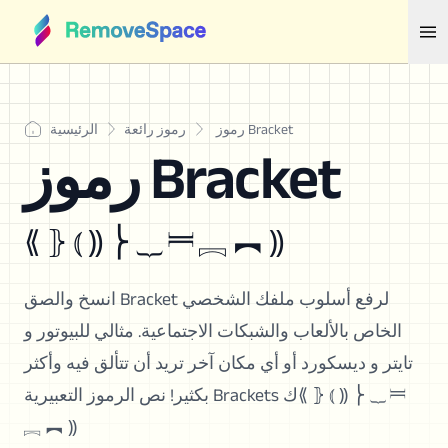
رموز Bracket
رموز رائعة
الرئيسية
رموز Bracket
⟪ ⦄ ⦅ ⸩ ⎬ ⏟ ⎶ ︘ ︻ ⸩
انسخ والصق Bracket لرفع أسلوب ملفك الشخصي
الخاص بالألعاب والشبكات الاجتماعية. مثالي للبيوتور و
تايتر و ديسكورد أو أي مكان آخر تريد أن تتألق فيه وأكثر
بكثير! نص الرموز التعبيرية Brackets ك⟪ ⦄ ⦅ ⸩ ⎬ ⏟ ⎶
︘ ︻ ⸩