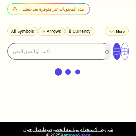
هذه المحتويات غير متوفرة بعد بلغتك.
All Symbols
➩ Arrows
₿ Currency
☽ Astrology
✩ Stars
♡ Hearts
❀ Flowers
❅ Weather
✈ Business
℉ Units
⁈ Punctuation
Σ Math
⓽ Numbers
𝓐 Latin
オ Japanese
🈫 Enclosed
㋡ Smileys
ㄆ Bopomofo
⺶ Chinese
ʑ Phonetic
Ω Greek
❏ Squares
⟪ Brackets
✄ Dingbats
⌘ Technical
≟ Comparisons
🜟 Alchemy
╝ Corners
ā Pinyin
䷁ Lines
♫ Music and Games
◎ Circles
⟁ Triangles
🏁 Flags
☂️ Clothing
شروط الاستخدام
سياسة الخصوصية
اتصال
حول
🍴 Food
㋿ Square
👻 Halloween
© 2025
RemoveSpace