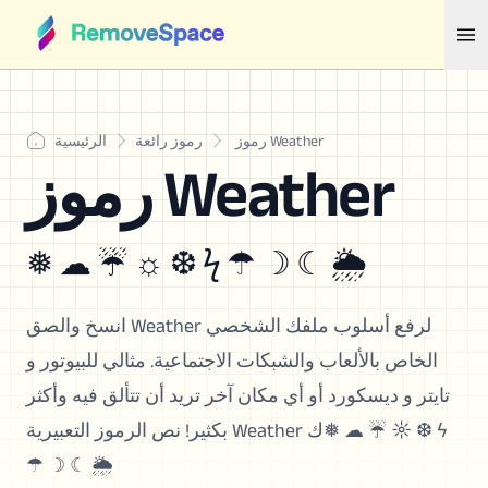
رموز Weather
رموز رائعة
الرئيسية
رموز Weather
❅ ☁ ☔ ☼ ❆ ϟ ☂ ☽ ☾ 🌦
انسخ والصق Weather لرفع أسلوب ملفك الشخصي
الخاص بالألعاب والشبكات الاجتماعية. مثالي للبيوتور و
تايتر و ديسكورد أو أي مكان آخر تريد أن تتألق فيه وأكثر
بكثير! نص الرموز التعبيرية Weather ك❅ ☁ ☔ ☼ ❆ ϟ
☂ ☽ ☾ 🌦