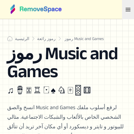
رموز Music and Games
رموز رائعة
الرئيسية
رموز Music and
Games
♫ 🪘 🀝 ♖ 🂱 ♠︎ ♘ 🀄 🂋 ⚅
انسخ والصق Music and Games لرفع أسلوب ملفك
الشخصي الخاص بالألعاب والشبكات الاجتماعية. مثالي
للبيوتور و تايتر و ديسكورد أو أي مكان آخر تريد أن تتألق