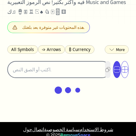
فيه وأكثر بكثير! نص الرموز التعبيرية Music and Games
ك♫ 🪘 🀝 ♖ 🂱 ♠︎ ♘ 🀄 🂋 ⚅
هذه المحتويات غير متوفرة بعد بلغتك.
All Symbols
➩ Arrows
₿ Currency
☽ Astrology
✩ Stars
♡ Hearts
❀ Flowers
❅ Weather
✈ Business
℉ Units
⁈ Punctuation
Σ Math
⓽ Numbers
𝓐 Latin
オ Japanese
🈫 Enclosed
㋡ Smileys
ㄆ Bopomofo
⺶ Chinese
ʑ Phonetic
Ω Greek
❏ Squares
⟪ Brackets
✄ Dingbats
⌘ Technical
≟ Comparisons
🜟 Alchemy
╝ Corners
ā Pinyin
شروط الاستخدام
سياسة الخصوصية
اتصال
حول
䷁ Lines
♫ Music and Games
◎ Circles
© 2025
RemoveSpace