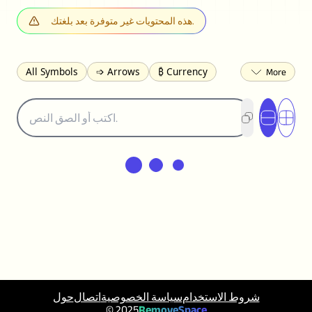
هذه المحتويات غير متوفرة بعد بلغتك.
All Symbols
➩ Arrows
₿ Currency
☽ Astrology
✩ Stars
♡ Hearts
❀ Flowers
❅ Weather
✈ Business
℉ Units
⁈ Punctuation
Σ Math
⓽ Numbers
𝓐 Latin
オ Japanese
🈫 Enclosed
㋡ Smileys
ㄆ Bopomofo
⺶ Chinese
ʑ Phonetic
Ω Greek
❏ Squares
⟪ Brackets
✄ Dingbats
⌘ Technical
≟ Comparisons
🜟 Alchemy
╝ Corners
ā Pinyin
䷁ Lines
♫ Music and Games
◎ Circles
⟁ Triangles
🏁 Flags
☂️ Clothing
حول
اتصال
سياسة الخصوصية
شروط الاستخدام
🍴 Food
㋿ Square
👻 Halloween
© 2025
RemoveSpace