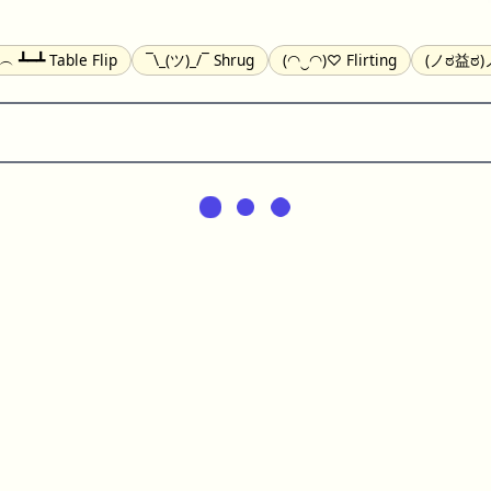
╯︵ ┻━┻ Table Flip
¯\_(ツ)_/¯ Shrug
(◠‿◠)♡ Flirting
(ノಠ益ಠ)ノ
(^_-) Winking
(ᵕ≀ ̠ᵕ ) Shy
(⇀_⇀) Disapproving
(¬_¬) Annoy
) Nervous
(╯︵╰,) Depressed
(*^.^)つ♨ Eating
٩(^ᴗ^)۶ Exc
er
(ᴗ˳ᴗ) zZ Sleeping
( ˘ ³˘)♥ Kissing
ᕕ(╯°□°)ᕗ Running
(ಥ_ಥ
(⌐■_■) Sunglasses
↜(Φ益Φ)Ψ Devils
(╭ರ_•́) Thinking