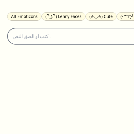
All Emoticons
( ͡° ͜ʖ ͡°) Lenny Faces
(✯◡✯) Cute
(╯°□°)
(｡•́︿•̀｡) Sad
(ﾐ^ᆽ^ﾐ) Cats
(•᷄⌓•᷅) Confused
(^‿^) Happy
(⊙_☉) Surprised
(♥‿♥) Love
ᄽ(☉_☉)ᄿ Spiders
(・へ・
ଘ(੭ˊ꒳ˋ)੭✩ Angels
┌(˘⌣˘)ʃ Dancing
( ° ͜ʖ͡°)╭∩╮ Middle Fing
(✿◠‿◠) Flowers
▬▬ι═══════ﺤ Swords
(ꈍ ω ꈍ) UwU