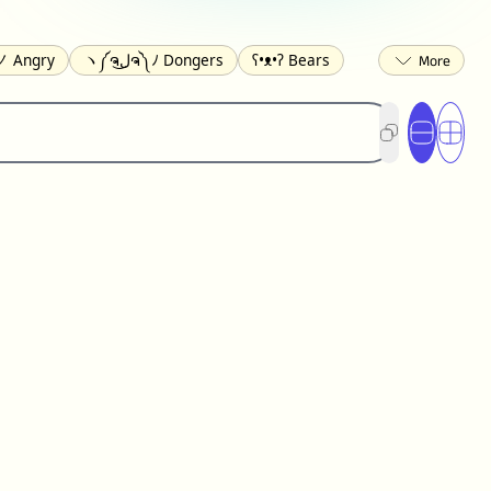
ʕ•ᴥ•ʔ Bears
ヽ༼ຈل͜ຈ༽ﾉ Dongers
 Angry
ed
(❀❛ᴗ❛) Blushing
ლ(•́•́ლ) Scared
ited
(〃∇〃) Embarrassed
︻デ═一 Guns
) Crying
(≧▽≦) Laughing
(U•ᴥ•U) Dogs