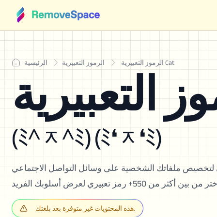
الرموز التعبيرية Cat
الرموز التعبيرية
الرئيسية
(ﾐ^ᆽ^ﾐ) (ﾐ❛ᆽ❛ﾐ)
ي لتخصيص ملفاتك الشخصية على وسائل التواصل الاجتماعي
هذه المحتويات غير متوفرة بعد بلغتك.