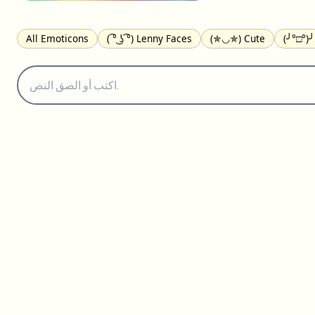
All Emoticons
( ͡° ͜ʖ ͡°) Lenny Faces
(✯◡✯) Cute
(╯°□°)
(｡•́︿•̀｡) Sad
(ﾐ^ᆽ^ﾐ) Cats
(•᷄⌓•᷅) Confused
(^‿^) Happy
(⊙_☉) Surprised
(♥‿♥) Love
ᄽ(☉_☉)ᄿ Spiders
(・へ・
ଘ(੭ˊ꒳ˋ)੭✩ Angels
┌(˘⌣˘)ʃ Dancing
( ° ͜ʖ͡°)╭∩╮ Middle Fing
(✿◠‿◠) Flowers
▬▬ι═══════ﺤ Swords
(ꈍ ω ꈍ) UwU