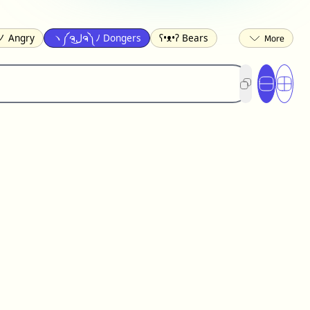
ʕ•ᴥ•ʔ Bears
ヽ༼ຈل͜ຈ༽ﾉ Dongers
 Angry
ed
(❀❛ᴗ❛) Blushing
ლ(•́•́ლ) Scared
ited
(〃∇〃) Embarrassed
︻デ═一 Guns
) Crying
(≧▽≦) Laughing
(U•ᴥ•U) Dogs