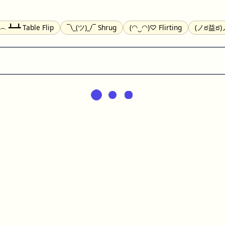
╯︵ ┻━┻ Table Flip
¯\_(ツ)_/¯ Shrug
(◠‿◠)♡ Flirting
(ノಠ益ಠ)ノ
(^_-) Winking
(ᵕ≀ ̠ᵕ ) Shy
(⇀_⇀) Disapproving
(¬_¬) Annoy
) Nervous
(╯︵╰,) Depressed
(*^.^)つ♨ Eating
٩(^ᴗ^)۶ Exc
er
(ᴗ˳ᴗ) zZ Sleeping
( ˘ ³˘)♥ Kissing
ᕕ(╯°□°)ᕗ Running
(ಥ_ಥ
(⌐■_■) Sunglasses
↜(Φ益Φ)Ψ Devils
(╭ರ_•́) Thinking