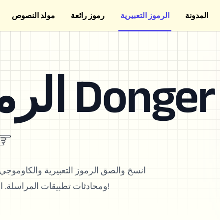
المدونة
الرموز التعبيرية
رموز رائعة
مولد النصوص
الرموز التعبيرية Donger
༼ຈ
انسخ والصق الرموز التعبيرية والكاوموج
ومحادثات تطبيقات المراسلة. اختر من بين أكثر من 550+ رمز تعبيري لعرض أسلوبك الفريد!