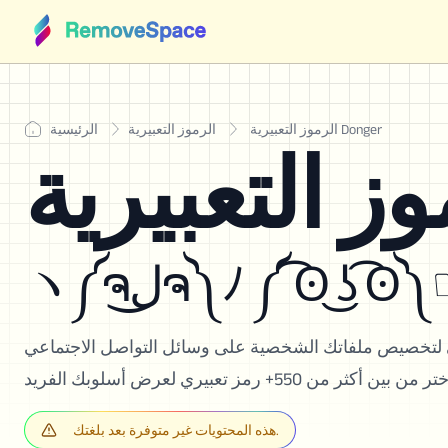
الرموز التعبيرية Donger
الرموز التعبيرية
الرئيسية
ヽل͜ຈ༽ﾉ ༼ ͡ʘ ͜ʖ ͡ʘ༽☞
ي لتخصيص ملفاتك الشخصية على وسائل التواصل الاجتماعي
هذه المحتويات غير متوفرة بعد بلغتك.