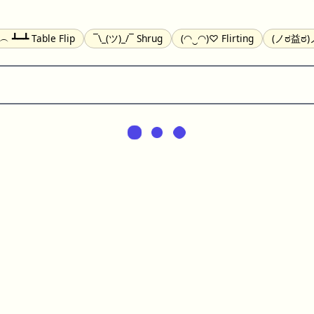
╯︵ ┻━┻ Table Flip
¯\_(ツ)_/¯ Shrug
(◠‿◠)♡ Flirting
(ノಠ益ಠ)ノ
(^_-) Winking
(ᵕ≀ ̠ᵕ ) Shy
(⇀_⇀) Disapproving
(¬_¬) Annoy
) Nervous
(╯︵╰,) Depressed
(*^.^)つ♨ Eating
٩(^ᴗ^)۶ Exc
er
(ᴗ˳ᴗ) zZ Sleeping
( ˘ ³˘)♥ Kissing
ᕕ(╯°□°)ᕗ Running
(ಥ_ಥ
(⌐■_■) Sunglasses
↜(Φ益Φ)Ψ Devils
(╭ರ_•́) Thinking