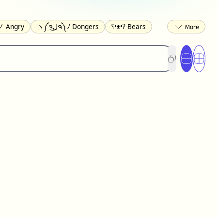
ʕ•ᴥ•ʔ Bears
ヽ༼ຈل͜ຈ༽ﾉ Dongers
 Angry
ed
(❀❛ᴗ❛) Blushing
ლ(•́•́ლ) Scared
ited
(〃∇〃) Embarrassed
︻デ═一 Guns
) Crying
(≧▽≦) Laughing
(U•ᴥ•U) Dogs