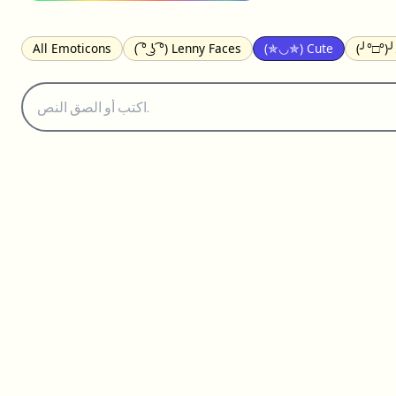
All Emoticons
( ͡° ͜ʖ ͡°) Lenny Faces
(✯◡✯) Cute
(╯°□°)
(｡•́︿•̀｡) Sad
(ﾐ^ᆽ^ﾐ) Cats
(•᷄⌓•᷅) Confused
(^‿^) Happy
(⊙_☉) Surprised
(♥‿♥) Love
ᄽ(☉_☉)ᄿ Spiders
(・へ・
ଘ(੭ˊ꒳ˋ)੭✩ Angels
┌(˘⌣˘)ʃ Dancing
( ° ͜ʖ͡°)╭∩╮ Middle Fing
(✿◠‿◠) Flowers
▬▬ι═══════ﺤ Swords
(ꈍ ω ꈍ) UwU