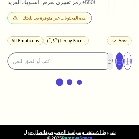
550+ رمز تعبيري لعرض أسلوبك الفريد!
هذه المحتويات غير متوفرة بعد بلغتك.
All Emoticons
( ͡° ͜ʖ ͡°) Lenny Faces
(✯◡✯) Cute
(╯°□°)╯︵ ┻━┻ Table Flip
¯\_(ツ)_/¯ Shrug
(◠‿◠)♡ Flirting
ヽ༼ຈل͜ຈ༽ﾉ Dongers
(ノಠ益ಠ)ノ Angry
ʕ•ᴥ•ʔ Bears
(｡•́︿•̀｡) Sad
(ﾐ^ᆽ^ﾐ) Cats
(•᷄⌓•᷅) Confused
(^‿^) Happy
(^_-) Winking
(ᵕ≀ ̠ᵕ ) Shy
(⇀_⇀) Disapproving
(¬_¬) Annoyed
(❀❛ᴗ❛) Blushing
ლ(•́•́ლ) Scared
(⊙_☉) Surprised
(♥‿♥) Love
ᄽ(☉_☉)ᄿ Spiders
(・へ・) Nervous
شروط الاستخدام
سياسة الخصوصية
اتصال
حول
(╯︵╰,) Depressed
(*^.^)つ♨ Eating
© 2025
RemoveSpace