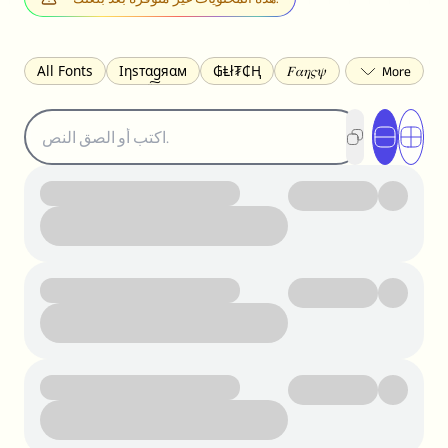
All Fonts
Ιηѕтαgяαм
₲Ⱡł₮₵Ⱨ
𝐹𝛼𝜂𝜍𝜓
𐌃𐌉𐌔𐌂Ꝋ𐌐𐌃
Z̺͐̐a̵͉̅͋̇l̝̙̎́g̬͖̣͉͛ͫͧͅoͣͦͮ͢͠
ꕷꞆ𐒦ԸĬꕷዛ
ርሁዪነቿጋ
ꜱᴍᴀʟʟ
🅲ᖇ𝒆𝒆ק𝔂
⏙ℇ⟟☈⟄
匚ㄖㄖㄥ
𝐁𝐨𝐥𝐝
𝘐𝘵𝘢𝘭𝘪𝘤
U͟n͟d͟e͟r͟l͟i͟n͟e͟
𝒞𝓊𝓇𝓈𝒾𝓋ℯ
S̶t̶r̶i̶k̶e̶t̶h̶r̶o̶u̶g̶h̶
ᗷᏆǤ
uʍoꓷ ǝpᴉsdꓵ
𝕋𝕨𝕚𝕥𝕥𝕖𝕣
ꛃꛅꛎ𖢧ꕷꛎꛤꛤ
ȶɨӄȶօӄ
𝙵𝚊𝚌𝚎𝚋𝚘𝚘𝚔
𝗧𝗵𝗿𝗲𝗮𝗱𝘀
Ⓑⓤⓑⓑⓛⓔⓢ
🅂🅀🅄🄰🅁🄴