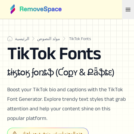
TikTok Fonts
مولد النصوص
الرئيسية
TikTok Fonts
ȶɨӄȶօӄ ʄօռȶֆ (Ƈօքʏ & Քǟֆȶɛ)
Boost your TikTok bio and captions with the TikTok
Font Generator. Explore trendy text styles that grab
attention and help your content shine on this
popular platform.
هذه المحتويات غير متوفرة بعد بلغتك.