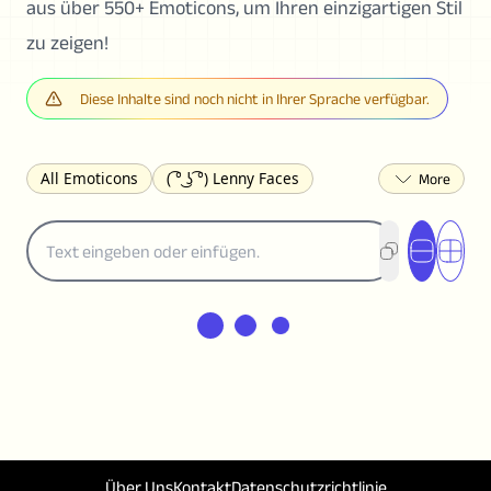
aus über 550+ Emoticons, um Ihren einzigartigen Stil
zu zeigen!
Diese Inhalte sind noch nicht in Ihrer Sprache verfügbar.
All Emoticons
( ͡° ͜ʖ ͡°) Lenny Faces
(✯◡✯) Cute
(╯°□°)╯︵ ┻━┻ Table Flip
¯\_(ツ)_/¯ Shrug
(◠‿◠)♡ Flirting
(ノಠ益ಠ)ノ Angry
ヽ༼ຈل͜ຈ༽ﾉ Dongers
ʕ•ᴥ•ʔ Bears
(｡•́︿•̀｡) Sad
(ﾐ^ᆽ^ﾐ) Cats
(•᷄⌓•᷅) Confused
(^‿^) Happy
(^_-) Winking
(ᵕ≀ ̠ᵕ ) Shy
(⇀_⇀) Disapproving
(¬_¬) Annoyed
(❀❛ᴗ❛) Blushing
ლ(•́•́ლ) Scared
(⊙_☉) Surprised
(♥‿♥) Love
ᄽ(☉_☉)ᄿ Spiders
(・へ・) Nervous
Über Uns
Kontakt
Datenschutzrichtlinie