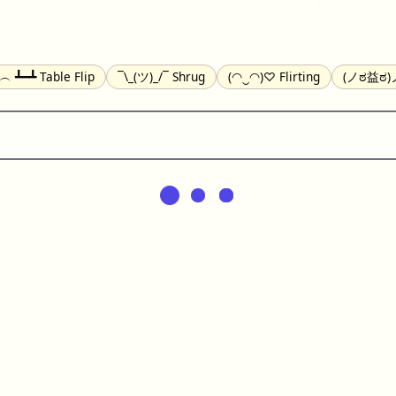
╯︵ ┻━┻ Table Flip
¯\_(ツ)_/¯ Shrug
(◠‿◠)♡ Flirting
(ノಠ益ಠ)ノ
(^_-) Winking
(ᵕ≀ ̠ᵕ ) Shy
(⇀_⇀) Disapproving
(¬_¬) Annoy
) Nervous
(╯︵╰,) Depressed
(*^.^)つ♨ Eating
٩(^ᴗ^)۶ Exc
er
(ᴗ˳ᴗ) zZ Sleeping
( ˘ ³˘)♥ Kissing
ᕕ(╯°□°)ᕗ Running
(ಥ_ಥ
(⌐■_■) Sunglasses
↜(Φ益Φ)Ψ Devils
(╭ರ_•́) Thinking