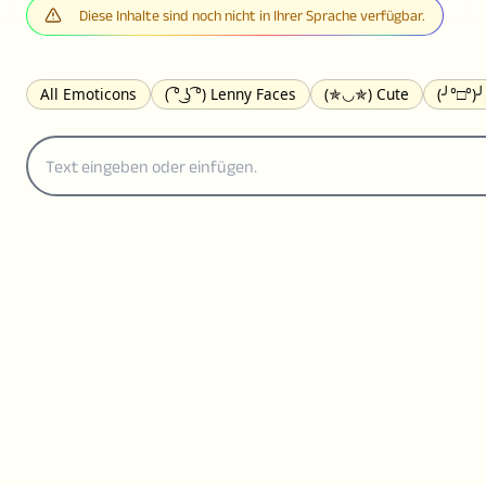
Diese Inhalte sind noch nicht in Ihrer Sprache verfügbar.
All Emoticons
( ͡° ͜ʖ ͡°) Lenny Faces
(✯◡✯) Cute
(╯°□°)
(｡•́︿•̀｡) Sad
(ﾐ^ᆽ^ﾐ) Cats
(•᷄⌓•᷅) Confused
(^‿^) Happy
(⊙_☉) Surprised
(♥‿♥) Love
ᄽ(☉_☉)ᄿ Spiders
(・へ・
ଘ(੭ˊ꒳ˋ)੭✩ Angels
┌(˘⌣˘)ʃ Dancing
( ° ͜ʖ͡°)╭∩╮ Middle Fing
(ꈍ ω ꈍ) UwU
▬▬ι═══════ﺤ Swords
(✿◠‿◠) Flowers