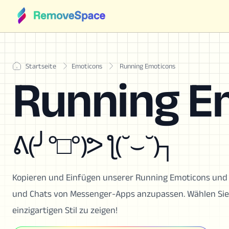
Startseite
Emoticons
Running Emoticons
Running E
ᕕ(╯°□°)ᕗ ƪ(˘⌣˘)┐
Kopieren und Einfügen unserer Running Emoticons und K
und Chats von Messenger-Apps anzupassen. Wählen Sie
einzigartigen Stil zu zeigen!