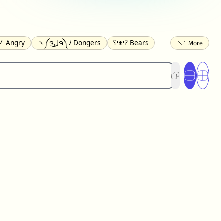
 Angry
ヽ༼ຈل͜ຈ༽ﾉ Dongers
ʕ•ᴥ•ʔ Bears
ed
(❀❛ᴗ❛) Blushing
ლ(•́•́ლ) Scared
ited
(〃∇〃) Embarrassed
︻デ═一 Guns
) Crying
(≧▽≦) Laughing
(U•ᴥ•U) Dogs