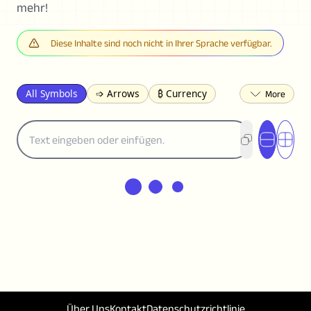
mehr!
Diese Inhalte sind noch nicht in Ihrer Sprache verfügbar.
All Symbols
➩ Arrows
₿ Currency
☽ Astrology
✩ Stars
♡ Hearts
❀ Flowers
❅ Weather
✈ Business
℉ Units
⁈ Punctuation
Σ Math
⓽ Numbers
𝓐 Latin
オ Japanese
🈫 Enclosed
㋡ Smileys
ㄆ Bopomofo
⺶ Chinese
ʑ Phonetic
Ω Greek
❏ Squares
⟪ Brackets
✄ Dingbats
⌘ Technical
≟ Comparisons
🜟 Alchemy
╝ Corners
ā Pinyin
䷁ Lines
♫ Music and Games
◎ Circles
⟁ Triangles
🏁 Flags
☂️ Clothing
Über Uns
Kontakt
Datenschutzrichtlinie