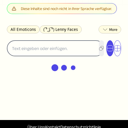
Diese Inhalte sind noch nicht in Ihrer Sprache verfügbar.
All Emoticons
( ͡° ͜ʖ ͡°) Lenny Faces
(✯◡✯) Cute
(╯°□°)╯︵ ┻━┻ Table Flip
¯\_(ツ)_/¯ Shrug
(◠‿◠)♡ Flirting
(ノಠ益ಠ)ノ Angry
ヽ༼ຈل͜ຈ༽ﾉ Dongers
ʕ•ᴥ•ʔ Bears
(｡•́︿•̀｡) Sad
(ﾐ^ᆽ^ﾐ) Cats
(•᷄⌓•᷅) Confused
(^‿^) Happy
(^_-) Winking
(ᵕ≀ ̠ᵕ ) Shy
(⇀_⇀) Disapproving
(¬_¬) Annoyed
(❀❛ᴗ❛) Blushing
ლ(•́•́ლ) Scared
(⊙_☉) Surprised
(♥‿♥) Love
ᄽ(☉_☉)ᄿ Spiders
(・へ・) Nervous
(╯︵╰,) Depressed
(*^.^)つ♨ Eating
٩(^ᴗ^)۶ Excited
(〃∇〃) Embarrassed
Über Uns
Kontakt
Datenschutzrichtlinie