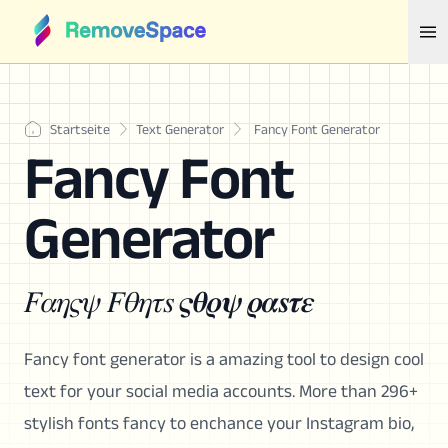
Startseite
Text Generator
Fancy Font Generator
Fancy Font
Generator
𝐹𝛼𝜂𝜍𝜓 𝐹𝜃𝜂𝜏𝑠 𝝇𝜽𝝆𝝍 𝝆𝜶𝒔𝝉𝜺
Fancy font generator is a amazing tool to design cool
text for your social media accounts. More than 296+
stylish fonts fancy to enchance your Instagram bio,