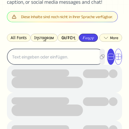
caption, or social media messages and chat!
Diese Inhalte sind noch nicht in Ihrer Sprache verfügbar.
All Fonts
Ιηѕтαgяαм
₲Ⱡł₮₵Ⱨ
𝐹𝛼𝜂𝜍𝜓
𐌃𐌉𐌔𐌂Ꝋ𐌐𐌃
Z̺͐̐a̵͉̅͋̇l̝̙̎́g̬͖̣͉͛ͫͧͅoͣͦͮ͢͠
ꕷꞆ𐒦ԸĬꕷዛ
ርሁዪነቿጋ
匚ㄖㄖㄥ
⏙ℇ⟟☈⟄
🅲ᖇ𝒆𝒆ק𝔂
ꜱᴍᴀʟʟ
𝐁𝐨𝐥𝐝
𝘐𝘵𝘢𝘭𝘪𝘤
U͟n͟d͟e͟r͟l͟i͟n͟e͟
𝒞𝓊𝓇𝓈𝒾𝓋ℯ
S̶t̶r̶i̶k̶e̶t̶h̶r̶o̶u̶g̶h̶
ᗷᏆǤ
uʍoꓷ ǝpᴉsdꓵ
𝕋𝕨𝕚𝕥𝕥𝕖𝕣
ꛃꛅꛎ𖢧ꕷꛎꛤꛤ
ȶɨӄȶօӄ
𝙵𝚊𝚌𝚎𝚋𝚘𝚘𝚔
𝗧𝗵𝗿𝗲𝗮𝗱𝘀
Ⓑⓤⓑⓑⓛⓔⓢ
🅂🅀🅄🄰🅁🄴