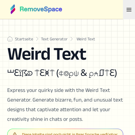
Startseite
Text Generator
Weird Text
Weird Text
⏙ℇ⟟☈⟄ ⍑ℇ🝍⍑ (⍧⌾⍴⍦ & ⍴⍲⎎⍑ℇ)
Express your quirky side with the Weird Text
Generator. Generate bizarre, fun, and unusual text
designs that captivate attention and let your
creativity shine in chats or posts.
Diese Inhalte sind noch nicht in Ihrer Sprache verfügbar.