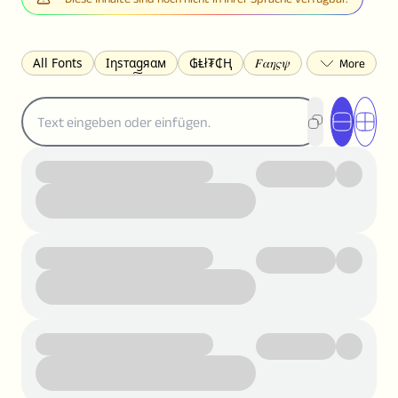
All Fonts
Ιηѕтαgяαм
₲Ⱡł₮₵Ⱨ
𝐹𝛼𝜂𝜍𝜓
𐌃𐌉𐌔𐌂Ꝋ𐌐𐌃
Z̺͐̐a̵͉̅͋̇l̝̙̎́g̬͖̣͉͛ͫͧͅoͣͦͮ͢͠
ꕷꞆ𐒦ԸĬꕷዛ
ርሁዪነቿጋ
匚ㄖㄖㄥ
⏙ℇ⟟☈⟄
🅲ᖇ𝒆𝒆ק𝔂
ꜱᴍᴀʟʟ
𝐁𝐨𝐥𝐝
𝘐𝘵𝘢𝘭𝘪𝘤
U͟n͟d͟e͟r͟l͟i͟n͟e͟
𝒞𝓊𝓇𝓈𝒾𝓋ℯ
S̶t̶r̶i̶k̶e̶t̶h̶r̶o̶u̶g̶h̶
ᗷᏆǤ
uʍoꓷ ǝpᴉsdꓵ
𝕋𝕨𝕚𝕥𝕥𝕖𝕣
ꛃꛅꛎ𖢧ꕷꛎꛤꛤ
ȶɨӄȶօӄ
𝙵𝚊𝚌𝚎𝚋𝚘𝚘𝚔
𝗧𝗵𝗿𝗲𝗮𝗱𝘀
Ⓑⓤⓑⓑⓛⓔⓢ
🅂🅀🅄🄰🅁🄴