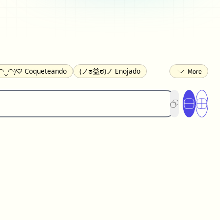
◠‿◠)♡ Coqueteando
(ノಠ益ಠ)ノ Enojado
ᵕ≀ ̠ᵕ ) Tímido
(⇀_⇀) Desaprobador
oso
(╯︵╰,) Deprimido
(*^.^)つ♨ Comiendo
io
(ᴗ˳ᴗ) zZ Durmiendo
( ˘ ³˘)♥ Besando
 Flor
(⌐■_■) Gafas de Sol
↜(Φ益Φ)Ψ Diablo