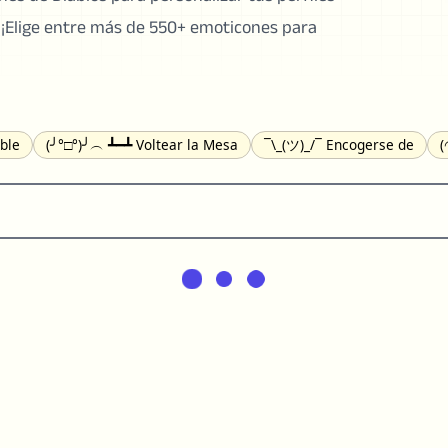
. ¡Elige entre más de 550+ emoticones para
ble
(╯°□°)╯︵ ┻━┻ Voltear la Mesa
¯\_(ツ)_/¯ Encogerse de
(
Gato
(•᷄⌓•᷅) Confundido
(^‿^) Feliz
(^_-) Guiñando el Ojo
(
☉) Sorprendido
(♥‿♥) Amor
ᄽ(☉_☉)ᄿ Araña
(・へ・) Nervi
a
ଘ(੭ˊ꒳ˋ)੭✩ Ángel
┌(˘⌣˘)ʃ Bailando
( ° ͜ʖ͡°)╭∩╮ Dedo del Med
(U•ᴥ•U) Perro
(ꈍ ω ꈍ) UwU
▬▬ι═══════ﺤ Espada
(✿◠‿◠)