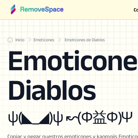
C
Inicio
Emoticones
Emoticones de Diablos
Emoticone
Diablos
ψ(◣_◢)ψ ↜(Φ益Φ)Ψ
Copiar y pegar nuestros emoticones y kaomojis Emoticon