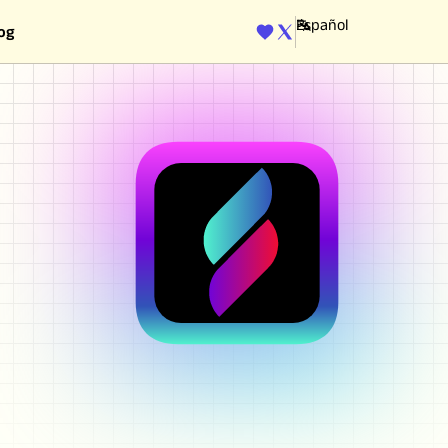
og
ENGINE