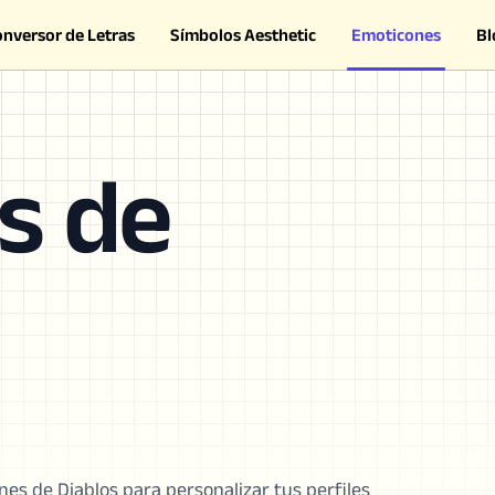
onversor de Letras
Símbolos Aesthetic
Emoticones
Bl
s de
es de Diablos para personalizar tus perfiles