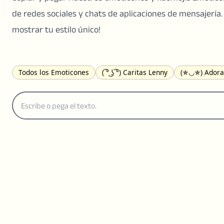
de redes sociales y chats de aplicaciones de mensajería
mostrar tu estilo único!
Todos los Emoticones
( ͡° ͜ʖ ͡°) Caritas Lenny
(✯◡✯) Adora
ヽ༼ຈل͜ຈ༽ﾉ Dongers
ʕ•ᴥ•ʔ Oso
(｡•́︿•̀｡) Triste
(ﾐ^ᆽ^ﾐ) 
(¬_¬) Molesto
(❀❛ᴗ❛) Sonrojado
ლ(•́•́ლ) Asustado
(⊙_
٩(^ᴗ^)۶ Emocionado
(〃∇〃) Avergonzado
︻デ═一 Pistol
ᕕ(╯°□°)ᕗ Corriendo
(ಥ_ಥ) Llorando
(≧▽≦) Riéndose
(╭ರ_•́) Pensativo