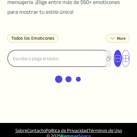
mensajería. ¡Elige entre más de 550+ emoticones
para mostrar tu estilo único!
Todos los Emoticones
( ͡° ͜ʖ ͡°) Caritas Lenny
(✯◡✯) Adorable
(╯°□°)╯︵ ┻━┻ Voltear la Mesa
¯\_(ツ)_/¯ Encogerse de
(◠‿◠)♡ Coqueteando
(ノಠ益ಠ)ノ Enojado
ヽ༼ຈل͜ຈ༽ﾉ Dongers
ʕ•ᴥ•ʔ Oso
(｡•́︿•̀｡) Triste
(ﾐ^ᆽ^ﾐ) Gato
(•᷄⌓•᷅) Confundido
(^‿^) Feliz
(^_-) Guiñando el Ojo
(ᵕ≀ ̠ᵕ ) Tímido
(⇀_⇀) Desaprobador
(¬_¬) Molesto
(❀❛ᴗ❛) Sonrojado
ლ(•́•́ლ) Asustado
Sobre
Contacto
Política de Privacidad
Términos de Uso
(⊙_☉) Sorprendido
(♥‿♥) Amor
© 2025
RemoveSpace