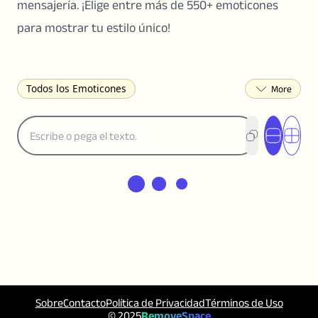
mensajería. ¡Elige entre más de 550+ emoticones
para mostrar tu estilo único!
Todos los Emoticones
( ͡° ͜ʖ ͡°) Caritas Lenny
(✯◡✯) Adorable
(╯°□°)╯︵ ┻━┻ Voltear la Mesa
¯\_(ツ)_/¯ Encogerse de
(◠‿◠)♡ Coqueteando
(ノಠ益ಠ)ノ Enojado
ヽ༼ຈل͜ຈ༽ﾉ Dongers
ʕ•ᴥ•ʔ Oso
(｡•́︿•̀｡) Triste
(ﾐ^ᆽ^ﾐ) Gato
(•᷄⌓•᷅) Confundido
(^‿^) Feliz
(^_-) Guiñando el Ojo
(ᵕ≀ ̠ᵕ ) Tímido
(⇀_⇀) Desaprobador
(¬_¬) Molesto
(❀❛ᴗ❛) Sonrojado
ლ(•́•́ლ) Asustado
Sobre
Contacto
Política de Privacidad
Términos de Uso
(⊙_☉) Sorprendido
(♥‿♥) Amor
© 2025
RemoveSpace