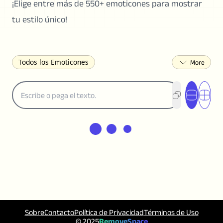
¡Elige entre más de 550+ emoticones para mostrar
tu estilo único!
Todos los Emoticones
( ͡° ͜ʖ ͡°) Caritas Lenny
(✯◡✯) Adorable
(╯°□°)╯︵ ┻━┻ Voltear la Mesa
¯\_(ツ)_/¯ Encogerse de
(◠‿◠)♡ Coqueteando
(ノಠ益ಠ)ノ Enojado
ヽ༼ຈل͜ຈ༽ﾉ Dongers
ʕ•ᴥ•ʔ Oso
(｡•́︿•̀｡) Triste
(ﾐ^ᆽ^ﾐ) Gato
(•᷄⌓•᷅) Confundido
(^‿^) Feliz
(^_-) Guiñando el Ojo
(ᵕ≀ ̠ᵕ ) Tímido
(⇀_⇀) Desaprobador
(¬_¬) Molesto
(❀❛ᴗ❛) Sonrojado
ლ(•́•́ლ) Asustado
Sobre
Contacto
Política de Privacidad
Términos de Uso
(⊙_☉) Sorprendido
(♥‿♥) Amor
© 2025
RemoveSpace